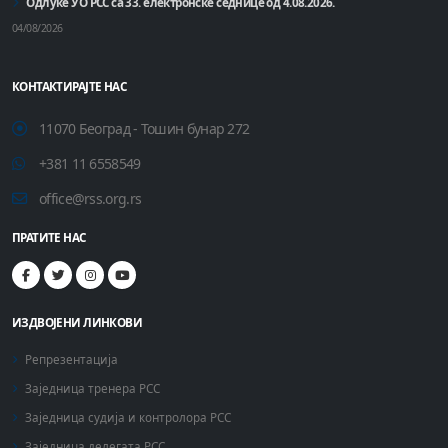
Одлуке УО РСС са 33. електронске седнице од 4.08.2026.
04/08/2026
КОНТАКТИРАЈТЕ НАС
11070 Београд - Тошин бунар 272
+381 11 6558549
office@rss.org.rs
ПРАТИТЕ НАС
ИЗДВОЈЕНИ ЛИНКОВИ
Репрезентација
Заједница тренера РСС
Заједница судија и контролора РСС
Заједница делегата РСС