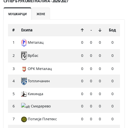
СУПЕР Б РУКОМЕТНА ЛИГА - 2026/2027
МУШКАРЦИ
ЖЕНЕ
#
Екипа
-
Бод
1
Металац
0
0
0
0
2
0
0
0
0
Врбас
3
ОРК Металац
0
0
0
0
4
Топличанин
0
0
0
0
5
Кикинда
0
0
0
0
6
Смедерево
0
0
0
0
7
Потисје Плетекс
0
0
0
0