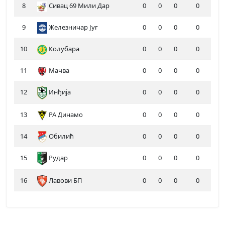
8
Сивац 69 Мили Дар
0
0
0
0
9
Железничар Југ
0
0
0
0
10
Колубара
0
0
0
0
11
Мачва
0
0
0
0
12
Инђија
0
0
0
0
13
РА Динамо
0
0
0
0
14
Обилић
0
0
0
0
15
Рудар
0
0
0
0
16
Лавови БП
0
0
0
0