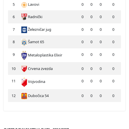
5
Lavovi
0
0
0
0
6
Radnički
0
0
0
0
7
Železničar jug
0
0
0
0
8
Šamot 65
0
0
0
0
9
0
0
0
0
Metaloplastika Elixir
10
Crvena zvezda
0
0
0
0
11
0
0
0
0
Vojvodina
12
Dubočica 54
0
0
0
0