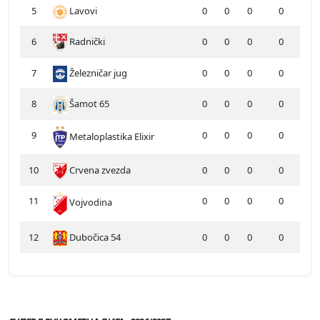
5
Lavovi
0
0
0
0
6
Radnički
0
0
0
0
7
Železničar jug
0
0
0
0
8
Šamot 65
0
0
0
0
9
0
0
0
0
Metaloplastika Elixir
10
Crvena zvezda
0
0
0
0
11
0
0
0
0
Vojvodina
12
Dubočica 54
0
0
0
0