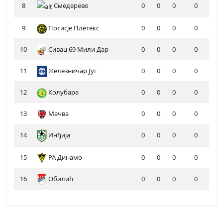
8
Смедерево
0
0
0
0
9
Потисје Плетекс
0
0
0
0
10
Сивац 69 Мили Дар
0
0
0
0
11
Железничар Југ
0
0
0
0
12
Колубара
0
0
0
0
13
Мачва
0
0
0
0
14
Инђија
0
0
0
0
15
РА Динамо
0
0
0
0
16
Обилић
0
0
0
0