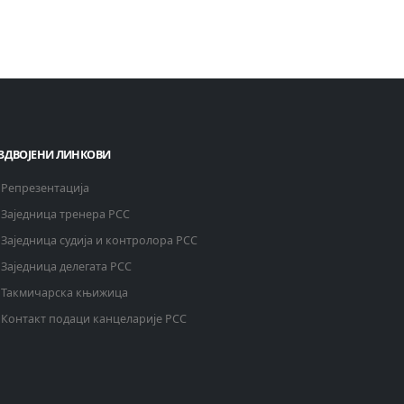
ЗДВОЈЕНИ ЛИНКОВИ
Репрезентација
Заједница тренера РСС
Заједница судија и контролора РСС
Заједница делегата РСС
Такмичарска књижица
Контакт подаци канцеларије РСС