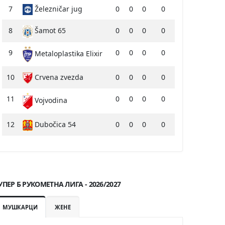
7
Železničar jug
0
0
0
0
8
Šamot 65
0
0
0
0
9
0
0
0
0
Metaloplastika Elixir
10
Crvena zvezda
0
0
0
0
11
0
0
0
0
Vojvodina
12
Dubočica 54
0
0
0
0
УПЕР Б РУКОМЕТНА ЛИГА - 2026/2027
МУШКАРЦИ
ЖЕНЕ