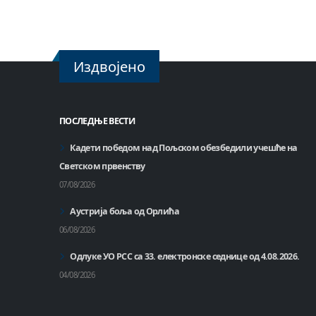
Издвојено
ПОСЛЕДЊЕ ВЕСТИ
Кадети победом над Пољском обезбедили учешће на
Светском првенству
07/08/2026
Аустрија боља од Орлића
06/08/2026
Одлуке УО РСС са 33. електронске седнице од 4.08.2026.
04/08/2026