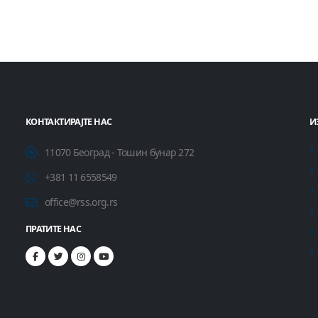
КОНТАКТИРАЈТЕ НАС
И
11070 Београд - Тошин бунар 272
+381 11 6558549
office@rss.org.rs
ПРАТИТЕ НАС