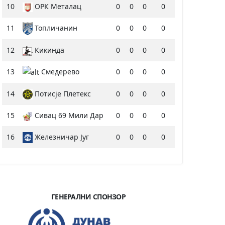
10
ОРК Металац
0
0
0
0
11
Топличанин
0
0
0
0
12
Кикинда
0
0
0
0
13
Смедерево
0
0
0
0
14
Потисје Плетекс
0
0
0
0
15
Сивац 69 Мили Дар
0
0
0
0
16
Железничар Југ
0
0
0
0
ГЕНЕРАЛНИ СПОНЗОР