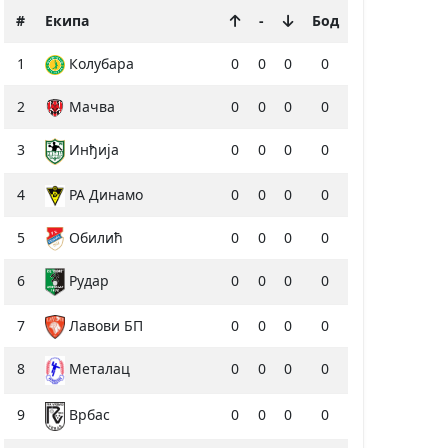
#
Екипа
-
Бод
1
Колубара
0
0
0
0
2
Мачва
0
0
0
0
3
Инђија
0
0
0
0
4
РА Динамо
0
0
0
0
5
Обилић
0
0
0
0
6
Рудар
0
0
0
0
7
Лавови БП
0
0
0
0
8
0
0
0
0
Металац
9
0
0
0
0
Врбас