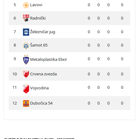
5
Lavovi
0
0
0
0
6
Radnički
0
0
0
0
7
Železničar jug
0
0
0
0
8
Šamot 65
0
0
0
0
9
0
0
0
0
Metaloplastika Elixir
10
Crvena zvezda
0
0
0
0
11
0
0
0
0
Vojvodina
12
Dubočica 54
0
0
0
0