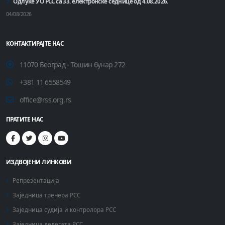
Одлуке УО РСС са 33. електронске седнице од 4.08.2026.
04/08/2026
КОНТАКТИРАЈТЕ НАС
11070 Београд - Тошин бунар 272
+381 11 6558549
office@rss.org.rs
ПРАТИТЕ НАС
ИЗДВОЈЕНИ ЛИНКОВИ
Репрезентација
Заједница тренера РСС
Заједница судија и контролора РСС
Заједница делегата РСС