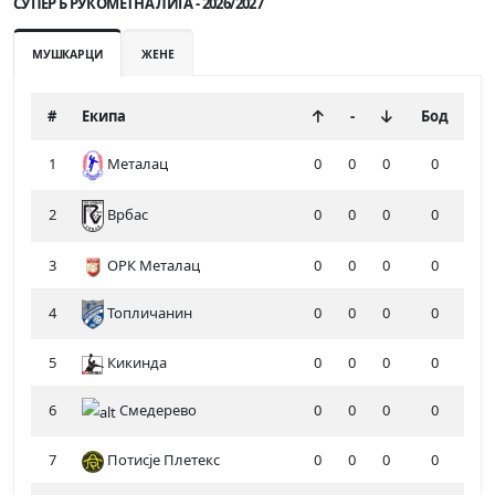
СУПЕР Б РУКОМЕТНА ЛИГА - 2026/2027
МУШКАРЦИ
ЖЕНЕ
#
Екипа
-
Бод
1
Металац
0
0
0
0
2
0
0
0
0
Врбас
3
ОРК Металац
0
0
0
0
4
Топличанин
0
0
0
0
5
Кикинда
0
0
0
0
6
Смедерево
0
0
0
0
7
Потисје Плетекс
0
0
0
0