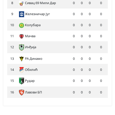
8
Сивац 69 Мили Дар
0
0
0
0
9
Железничар Југ
0
0
0
0
10
Колубара
0
0
0
0
11
Мачва
0
0
0
0
12
Инђија
0
0
0
0
13
РА Динамо
0
0
0
0
14
Обилић
0
0
0
0
15
Рудар
0
0
0
0
16
Лавови БП
0
0
0
0