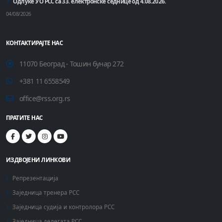
Одлуке УО РСС са 33. електронске седнице од 4.08.2026.
04/08/2026
КОНТАКТИРАЈТЕ НАС
11070 Београд - Тошин бунар 272
+381 11 6558549
office@rss.org.rs
ПРАТИТЕ НАС
ИЗДВОЈЕНИ ЛИНКОВИ
Репрезентација
Заједница тренера РСС
Заједница судија и контролора РСС
Заједница делегата РСС