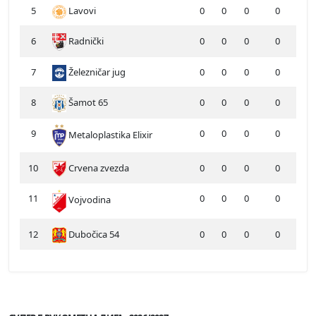
5
Lavovi
0
0
0
0
6
Radnički
0
0
0
0
7
Železničar jug
0
0
0
0
8
Šamot 65
0
0
0
0
9
0
0
0
0
Metaloplastika Elixir
10
Crvena zvezda
0
0
0
0
11
0
0
0
0
Vojvodina
12
Dubočica 54
0
0
0
0