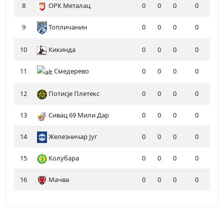
8
ОРК Металац
0
0
0
0
9
Топличанин
0
0
0
0
10
Кикинда
0
0
0
0
11
Смедерево
0
0
0
0
12
Потисје Плетекс
0
0
0
0
13
Сивац 69 Мили Дар
0
0
0
0
14
Железничар Југ
0
0
0
0
15
Колубара
0
0
0
0
16
Мачва
0
0
0
0