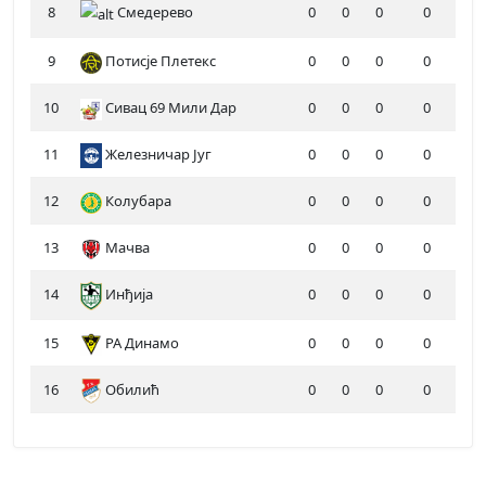
8
Смедерево
0
0
0
0
9
Потисје Плетекс
0
0
0
0
10
Сивац 69 Мили Дар
0
0
0
0
11
Железничар Југ
0
0
0
0
12
Колубара
0
0
0
0
13
Мачва
0
0
0
0
14
Инђија
0
0
0
0
15
РА Динамо
0
0
0
0
16
Обилић
0
0
0
0