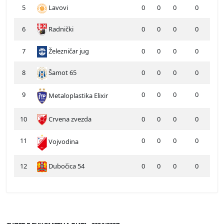
5
Lavovi
0
0
0
0
6
Radnički
0
0
0
0
7
Železničar jug
0
0
0
0
8
Šamot 65
0
0
0
0
9
0
0
0
0
Metaloplastika Elixir
10
Crvena zvezda
0
0
0
0
11
0
0
0
0
Vojvodina
12
Dubočica 54
0
0
0
0