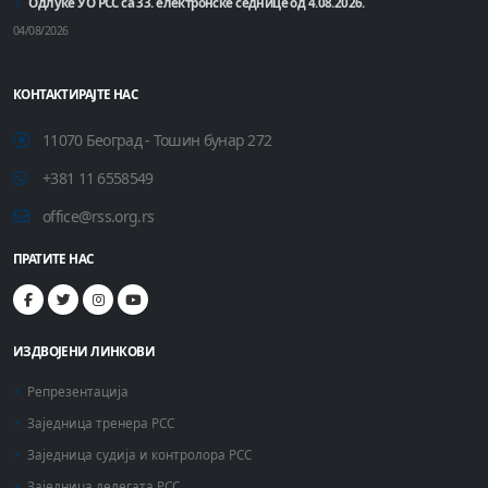
Одлуке УО РСС са 33. електронске седнице од 4.08.2026.
04/08/2026
КОНТАКТИРАЈТЕ НАС
11070 Београд - Тошин бунар 272
+381 11 6558549
office@rss.org.rs
ПРАТИТЕ НАС
ИЗДВОЈЕНИ ЛИНКОВИ
Репрезентација
Заједница тренера РСС
Заједница судија и контролора РСС
Заједница делегата РСС