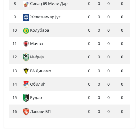
8
Сивац 69 Мили Дар
0
0
0
0
9
Железничар Југ
0
0
0
0
10
Колубара
0
0
0
0
11
Мачва
0
0
0
0
12
Инђија
0
0
0
0
13
РА Динамо
0
0
0
0
14
Обилић
0
0
0
0
15
Рудар
0
0
0
0
16
Лавови БП
0
0
0
0