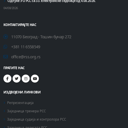
Одлуке УО РСС са 33. електронске седнице од 4.08.2026.
04/08/2026
КОНТАКТИРАЈТЕ НАС
11070 Београд - Тошин бунар 272
+381 11 6558549
office@rss.org.rs
ПРАТИТЕ НАС
ИЗДВОЈЕНИ ЛИНКОВИ
Репрезентација
Заједница тренера РСС
Заједница судија и контролора РСС
Заједница делегата РСС