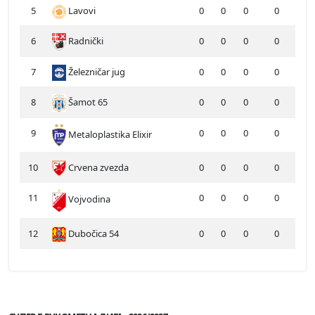
5
Lavovi
0
0
0
0
6
Radnički
0
0
0
0
7
Železničar jug
0
0
0
0
8
Šamot 65
0
0
0
0
9
0
0
0
0
Metaloplastika Elixir
10
Crvena zvezda
0
0
0
0
11
0
0
0
0
Vojvodina
12
Dubočica 54
0
0
0
0