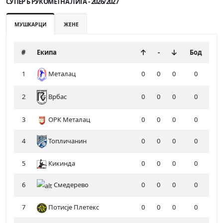
СУПЕР Б РУКОМЕТНА ЛИГА - 2026/2027
МУШКАРЦИ
ЖЕНЕ
#
Екипа
-
Бод
1
Металац
0
0
0
0
2
0
0
0
0
Врбас
3
ОРК Металац
0
0
0
0
4
Топличанин
0
0
0
0
5
Кикинда
0
0
0
0
6
Смедерево
0
0
0
0
7
Потисје Плетекс
0
0
0
0