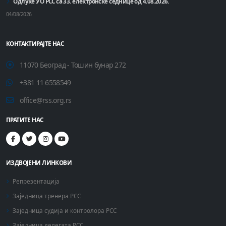
Одлуке УО РСС са 33. електронске седнице од 4.08.2026.
04/08/2026
КОНТАКТИРАЈТЕ НАС
11070 Београд - Тошин бунар 272
+381 11 6558549
office@rss.org.rs
ПРАТИТЕ НАС
ИЗДВОЈЕНИ ЛИНКОВИ
Репрезентација
Заједница тренера РСС
Заједница судија и контролора РСС
Заједница делегата РСС