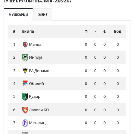
СУПЕР Б РУКОМЕТНА ЛИГА - 2026/2027
МУШКАРЦИ
ЖЕНЕ
#
Екипа
-
Бод
1
Мачва
0
0
0
0
2
Инђија
0
0
0
0
3
РА Динамо
0
0
0
0
4
Обилић
0
0
0
0
5
Рудар
0
0
0
0
6
Лавови БП
0
0
0
0
7
Металац
0
0
0
0