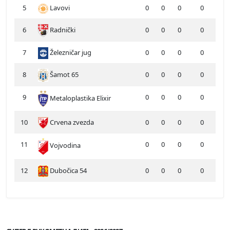
5
Lavovi
0
0
0
0
6
Radnički
0
0
0
0
7
Železničar jug
0
0
0
0
8
Šamot 65
0
0
0
0
9
0
0
0
0
Metaloplastika Elixir
10
Crvena zvezda
0
0
0
0
11
0
0
0
0
Vojvodina
12
Dubočica 54
0
0
0
0