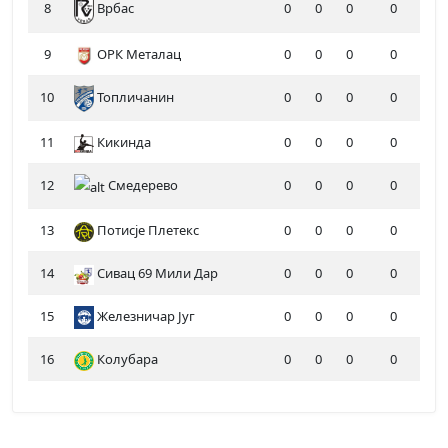
8
0
0
0
0
Врбас
9
ОРК Металац
0
0
0
0
10
Топличанин
0
0
0
0
11
Кикинда
0
0
0
0
12
Смедерево
0
0
0
0
13
Потисје Плетекс
0
0
0
0
14
Сивац 69 Мили Дар
0
0
0
0
15
Железничар Југ
0
0
0
0
16
Колубара
0
0
0
0