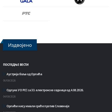
Издвојено
ПОСЛЕДЊЕ ВЕСТИ
Аустрија боља од Орлића
06/08/2026
Одлуке УО РСС са 33. електронске седнице од 4.08.2026.
04/08/2026
Орлићи нису имали среће против Словеније