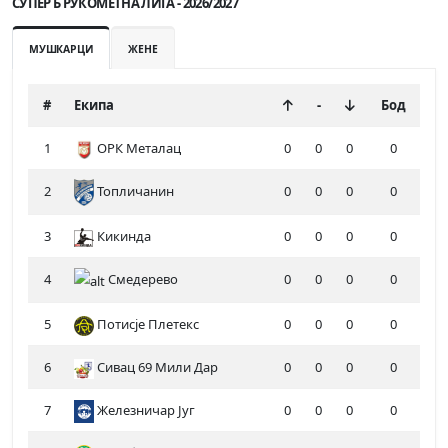
СУПЕР Б РУКОМЕТНА ЛИГА - 2026/2027
МУШКАРЦИ
ЖЕНЕ
#
Екипа
-
Бод
1
ОРК Металац
0
0
0
0
2
Топличанин
0
0
0
0
3
Кикинда
0
0
0
0
4
Смедерево
0
0
0
0
5
Потисје Плетекс
0
0
0
0
6
Сивац 69 Мили Дар
0
0
0
0
7
Железничар Југ
0
0
0
0