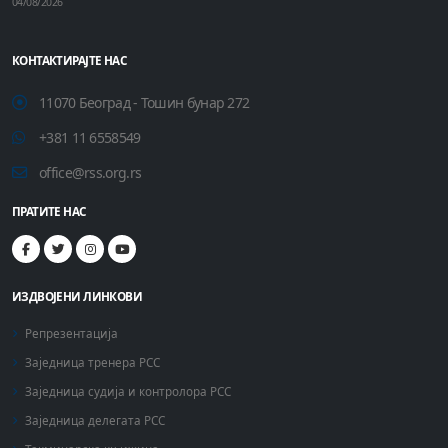
04/08/2026
КОНТАКТИРАЈТЕ НАС
11070 Београд - Тошин бунар 272
+381 11 6558549
office@rss.org.rs
ПРАТИТЕ НАС
ИЗДВОЈЕНИ ЛИНКОВИ
Репрезентација
Заједница тренера РСС
Заједница судија и контролора РСС
Заједница делегата РСС