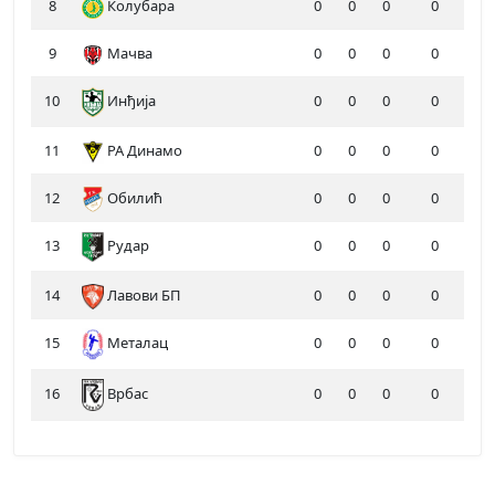
8
Колубара
0
0
0
0
9
Мачва
0
0
0
0
10
Инђија
0
0
0
0
11
РА Динамо
0
0
0
0
12
Обилић
0
0
0
0
13
Рудар
0
0
0
0
14
Лавови БП
0
0
0
0
15
Металац
0
0
0
0
16
0
0
0
0
Врбас