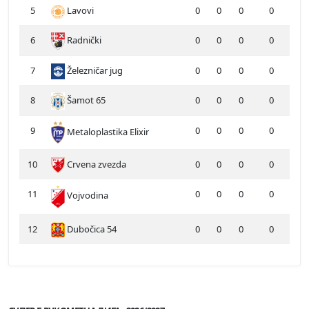
5
Lavovi
0
0
0
0
6
Radnički
0
0
0
0
7
Železničar jug
0
0
0
0
8
Šamot 65
0
0
0
0
9
0
0
0
0
Metaloplastika Elixir
10
Crvena zvezda
0
0
0
0
11
0
0
0
0
Vojvodina
12
Dubočica 54
0
0
0
0