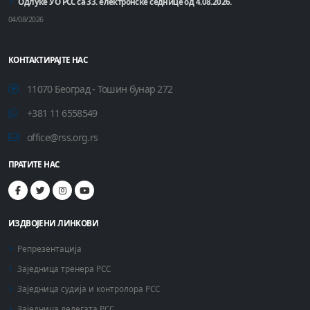
Одлуке УО РСС са 33. електронске седнице од 4.08.2026.
04/08/2026
КОНТАКТИРАЈТЕ НАС
11070 Београд - Тошин бунар 272
+381 11 6558549
office@rss.org.rs
ПРАТИТЕ НАС
ИЗДВОЈЕНИ ЛИНКОВИ
Репрезентација
Заједница тренера РСС
Заједница судија и контролора РСС
Заједница делегата РСС