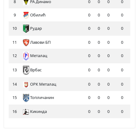
8
РА Динамо
0
0
0
0
9
Обилић
0
0
0
0
10
Рудар
0
0
0
0
11
Лавови БП
0
0
0
0
12
Металац
0
0
0
0
13
0
0
0
0
Врбас
14
ОРК Металац
0
0
0
0
15
Топличанин
0
0
0
0
16
Кикинда
0
0
0
0