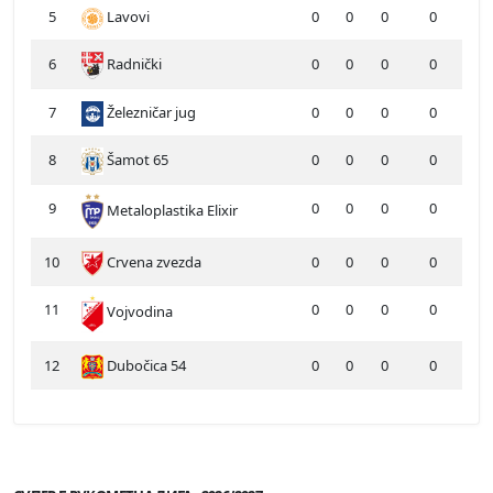
5
Lavovi
0
0
0
0
6
Radnički
0
0
0
0
7
Železničar jug
0
0
0
0
8
Šamot 65
0
0
0
0
9
0
0
0
0
Metaloplastika Elixir
10
Crvena zvezda
0
0
0
0
11
0
0
0
0
Vojvodina
12
Dubočica 54
0
0
0
0