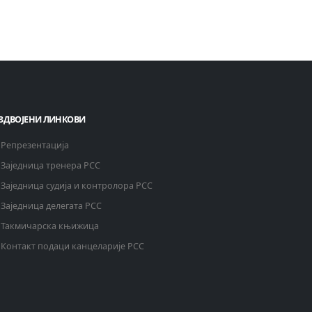
ЗДВОЈЕНИ ЛИНКОВИ
Репрезентација
Заједница тренера РСС
Заједница судија и контролора РСС
Заједница делегата РСС
Такмичарска књижица
Контакт подаци канцеларије РСС