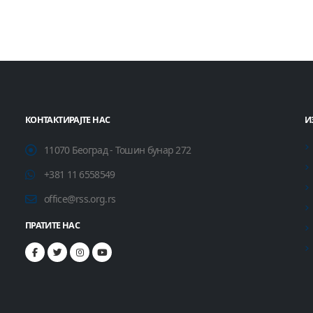
КОНТАКТИРАЈТЕ НАС
И
11070 Београд - Тошин бунар 272
+381 11 6558549
office@rss.org.rs
ПРАТИТЕ НАС