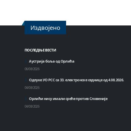
Издвојено
ПОСЛЕДЊЕ ВЕСТИ
Аустрија боља од Орлића
06/08/2026
Одлуке УО РСС са 33. електронске седнице од 4.08.2026.
04/08/2026
Орлићи нису имали среће против Словеније
04/08/2026