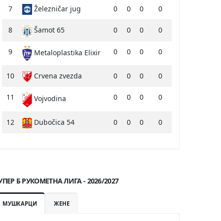
7
Železničar jug
0
0
0
0
8
Šamot 65
0
0
0
0
9
0
0
0
0
Metaloplastika Elixir
10
Crvena zvezda
0
0
0
0
11
0
0
0
0
Vojvodina
12
Dubočica 54
0
0
0
0
УПЕР Б РУКОМЕТНА ЛИГА - 2026/2027
МУШКАРЦИ
ЖЕНЕ