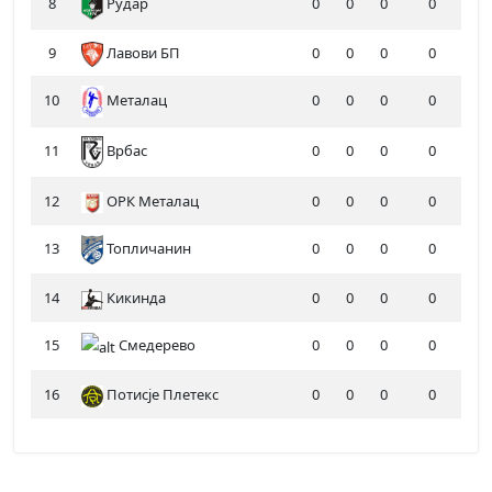
8
Рудар
0
0
0
0
9
Лавови БП
0
0
0
0
10
Металац
0
0
0
0
11
0
0
0
0
Врбас
12
ОРК Металац
0
0
0
0
13
Топличанин
0
0
0
0
14
Кикинда
0
0
0
0
15
Смедерево
0
0
0
0
16
Потисје Плетекс
0
0
0
0