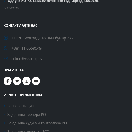
Одлуке УО РСС са 33. електронске седнице од 4.08.2026.
04/08/2026
КОНТАКТИРАЈТЕ НАС
11070 Београд - Тошин бунар 272
+381 11 6558549
office@rss.org.rs
ПРАТИТЕ НАС
ИЗДВОЈЕНИ ЛИНКОВИ
Репрезентација
Заједница тренера РСС
Заједница судија и контролора РСС
Заједница делегата РСС