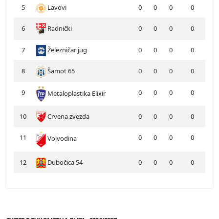
5
Lavovi
0
0
0
0
6
Radnički
0
0
0
0
7
Železničar jug
0
0
0
0
8
Šamot 65
0
0
0
0
9
0
0
0
0
Metaloplastika Elixir
10
Crvena zvezda
0
0
0
0
11
0
0
0
0
Vojvodina
12
Dubočica 54
0
0
0
0