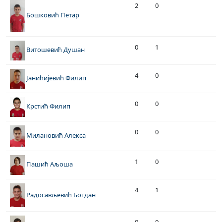
2
0
Бошковић Петар
0
1
Витошевић Душан
4
0
Јанићијевић Филип
0
0
Крстић Филип
0
0
Милановић Алекса
1
0
Пашић Аљоша
4
1
Радосављевић Богдан