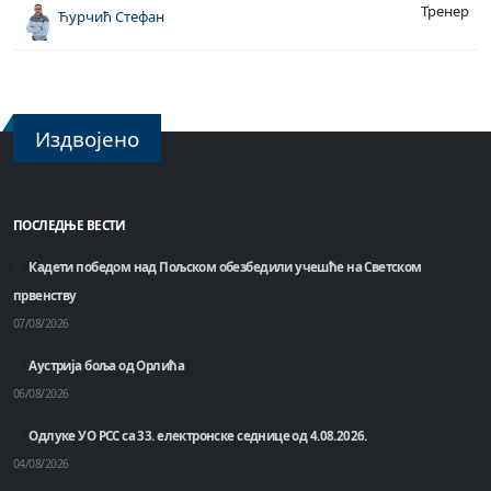
Тренер
Ћурчић Стефан
Издвојено
ПОСЛЕДЊЕ ВЕСТИ
Кадети победом над Пољском обезбедили учешће на Светском
првенству
07/08/2026
Аустрија боља од Орлића
06/08/2026
Одлуке УО РСС са 33. електронске седнице од 4.08.2026.
04/08/2026