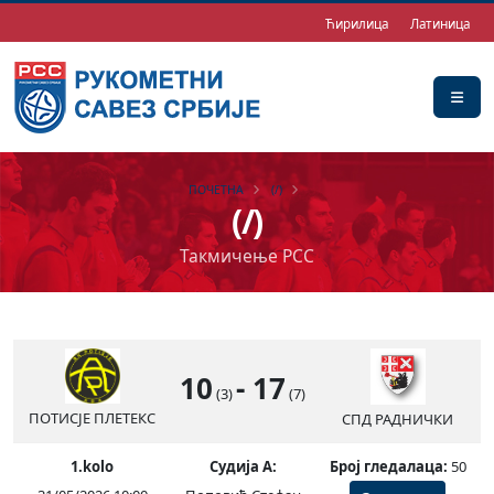
Ћирилица
Латиница
ПОЧЕТНА
(/)
(/)
Такмичење РСС
10
-
17
(3)
(7)
ПОТИСЈЕ ПЛЕТЕКС
СПД РАДНИЧКИ
1.kolo
Судија А:
Број гледалаца:
50