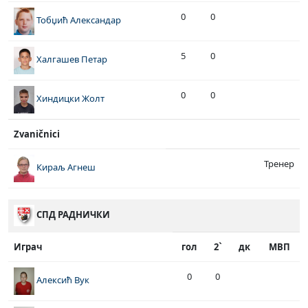
0
0
Тобџић Александар
5
0
Халгашев Петар
0
0
Хиндицки Жолт
Zvaničnici
Тренер
Кираљ Агнеш
СПД РАДНИЧКИ
Играч
гол
2`
дк
МВП
0
0
Алексић Вук