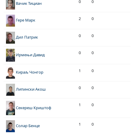
0
0
Вачик Тициан
2
0
Гере Марк
0
0
Дил Патрик
0
0
Ирмењи Давид
1
0
Кираљ Чонгор
0
0
Липински Акош
1
0
Секереш Криштоф
1
0
Солар Бенце