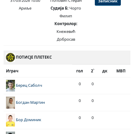
31/05/2026 10:00
Поповић Стефан
Записник
Ариље
Судија Б:
Чорто
Филип
Контролор:
Кнежевић
Добросав
ПОТИСЈЕ ПЛЕТЕКС
Играч
гол
2`
дк
МВП
0
0
Берец Саболч
0
0
Богдан Мартин
0
0
Бор Доминик