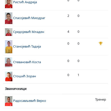
0
0
Ристић Андреја
2
0
Спасојевић Миодраг
4
0
Средојевић Младен
0
0
Станојевић Тадија
0
0
Стевановић Коста
0
1
Стошић Зоран
Званичници
Тренер
Радосављевић Верко