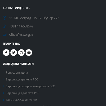
КОНТАКТИРАЈТЕ НАС
11070 Београд - Тошин бунар 272
+381 11 6558549
office@rss.org.rs
ПРАТИТЕ НАС
ИЗДВОЈЕНИ ЛИНКОВИ
Репрезентација
Заједница тренера РСС
Заједница судија и контролора РСС
Заједница делегата РСС
Такмичарска књижица