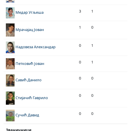
3
1
Медар Угљеша
1
0
Мрачајац Јован
0
1
Надовеза Александар
0
1
Петковић Јован
0
0
Савић Данило
0
0
Стијачић Гаврило
0
0
Сучић Давид
Званичници