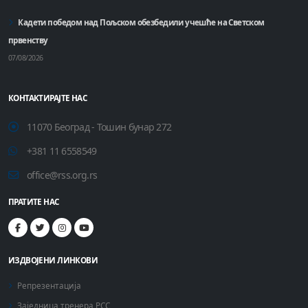
Кадети победом над Пољском обезбедили учешће на Светском
првенству
07/08/2026
КОНТАКТИРАЈТЕ НАС
11070 Београд - Тошин бунар 272
+381 11 6558549
office@rss.org.rs
ПРАТИТЕ НАС
ИЗДВОЈЕНИ ЛИНКОВИ
Репрезентација
Заједница тренера РСС