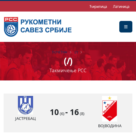
Ћирилица
Латиница
ПОЧЕТНА
(/)
(/)
Такмичење РСС
10
-
16
(6)
(8)
ЈАСТРЕБАЦ
ВОЈВОДИНА