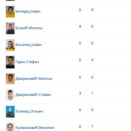
0
0
Бечејац Јован
9
0
Божић Милош
0
0
Босанац Јован
0
0
Гајин Стефан
0
0
Дамјановић Милош
3
1
Дамјановић Стеван
0
0
Клинац Огњен
0
1
Кузмановић Веселин