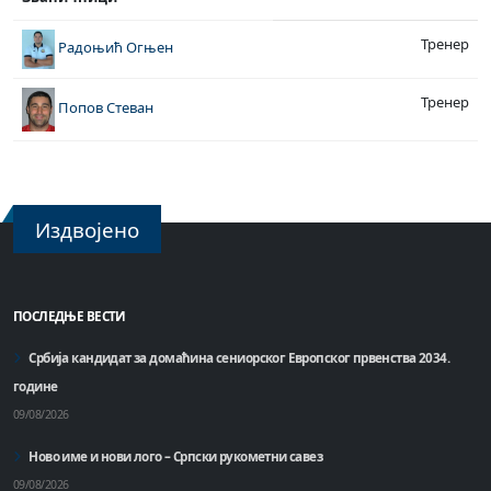
Тренер
Радоњић Огњен
Тренер
Попов Стеван
Издвојено
ПОСЛЕДЊЕ ВЕСТИ
Србија кандидат за домаћинa сениорског Европског првенства 2034.
године
09/08/2026
Ново име и нови лого – Српски рукометни савез
09/08/2026