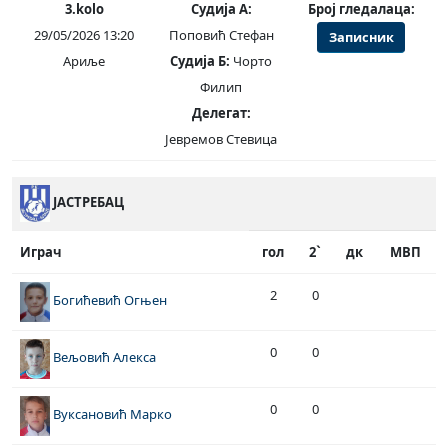
3.kolo
Судија А:
Број гледалаца:
29/05/2026 13:20
Поповић Стефан
Записник
Ариље
Судија Б:
Чорто
Филип
Делегат:
Јевремов Стевица
ЈАСТРЕБАЦ
Играч
гол
2`
дк
МВП
2
0
Богићевић Огњен
0
0
Вељовић Алекса
0
0
Вуксановић Марко