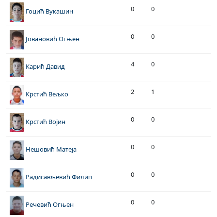
0
0
Гоцић Вукашин
0
0
Јовановић Огњен
4
0
Карић Давид
2
1
Крстић Вељко
0
0
Крстић Војин
0
0
Нешовић Матеја
0
0
Радисављевић Филип
0
0
Речевић Огњен