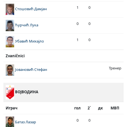
1
0
Стошовић Дамјан
0
0
Ћурчић Лука
1
0
Убавић Михајло
Zvaničnici
Тренер
Јовановић Стефан
ВОЈВОДИНА
Играч
гол
2`
дк
МВП
0
0
Батаз Лазар