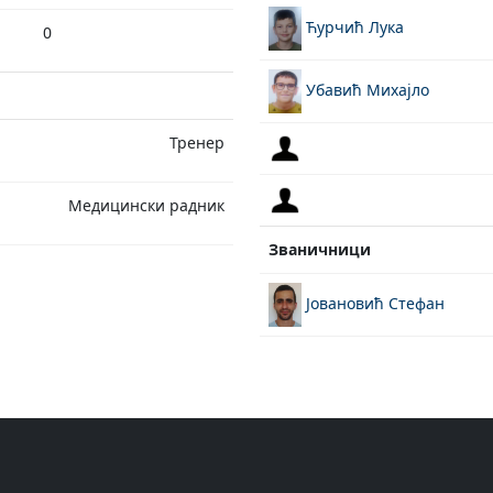
Ћурчић Лука
0
Убавић Михајло
Тренер
Медицински радник
Званичници
Јовановић Стефан