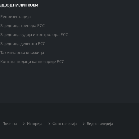
ЗДВОЈЕНИ ЛИНКОВИ
Репрезентација
Заједница тренера РСС
Заједница судија и контролора РСС
Заједница делегата РСС
Такмичарска књижица
Контакт подаци канцеларије РСС
Почетна
Историја
Фото галерија
Видео галерија