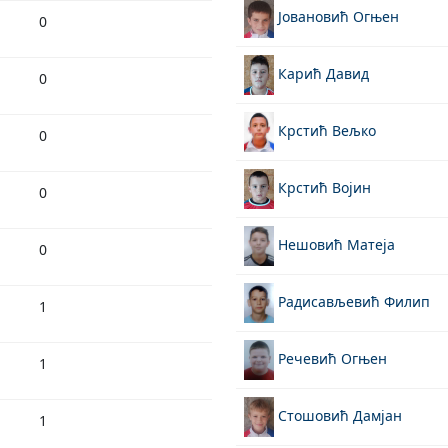
Јовановић Огњен
0
Карић Давид
0
Крстић Вељко
0
Крстић Војин
0
Нешовић Матеја
0
Радисављевић Филип
1
Речевић Огњен
1
Стошовић Дамјан
1