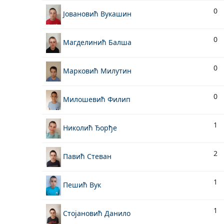
0
Јовановић Вукашин
0
Магделинић Балша
0
Марковић Милутин
0
Милошевић Филип
1
Николић Ђорђе
2
Павић Стеван
1
Пешић Вук
1
Стојановић Данило