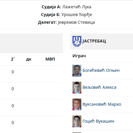
Судија А:
Лажетић Лука
Судија Б:
Урошев Ђорђе
Делегат:
Јевремов Стевица
ЈАСТРЕБАЦ
Играч
2`
дк
МВП
Богићевић Огњен
0
Вељовић Алекса
0
Вуксановић Марко
0
Гоцић Вукашин
0