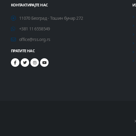
КОНТАКТИРАЈТЕ НАС
И
11070 Београд - Тошин бунар 272
+381 11 6558549
office@rss.org.rs
ПРАТИТЕ НАС