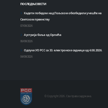
ПОСЛЕДЊЕ ВЕСТИ
Кадети победом над Пољском обезбедили учешће на
Светском првенству
07/08/2026
Аустрија боља од Орлића
06/08/2026
Одлуке УО РСС са 33. електронске седнице од 4.08.2026.
04/08/2026
© Copyright
2026 .
Сва права задржана.