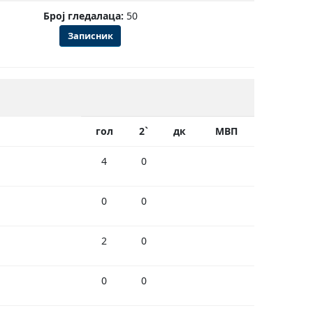
Број гледалаца:
50
Записник
гол
2`
дк
МВП
4
0
0
0
2
0
0
0