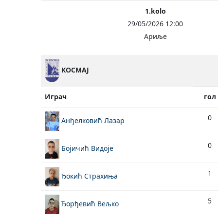
1.kolo
29/05/2026 12:00
Ариље
КОСМАЈ
Играч
гол
0
Анђелковић Лазар
0
Бојичић Видоје
1
Ђокић Страхиња
5
Ђорђевић Вељко