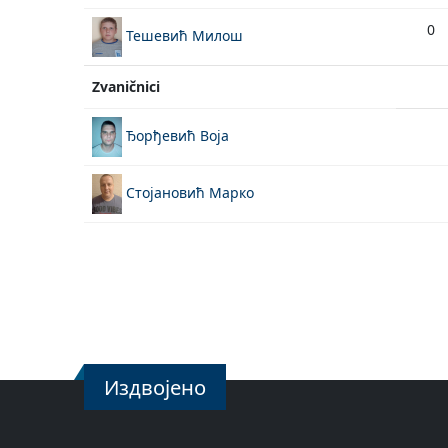
0
Тешевић Милош
Zvaničnici
Ђорђевић Воја
Стојановић Марко
Издвојено