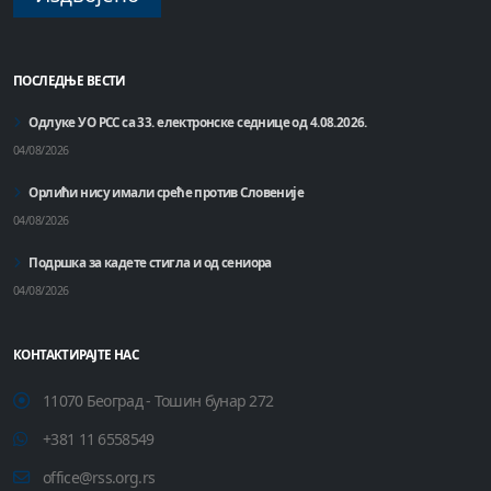
ПОСЛЕДЊЕ ВЕСТИ
Одлуке УО РСС са 33. електронске седнице од 4.08.2026.
04/08/2026
Орлићи нису имали среће против Словеније
04/08/2026
Подршка за кадете стигла и од сениора
04/08/2026
КОНТАКТИРАЈТЕ НАС
11070 Београд - Тошин бунар 272
+381 11 6558549
office@rss.org.rs