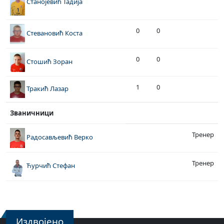
Станојевић Тадија
0
0
Стевановић Коста
0
0
Стошић Зоран
1
0
Тракић Лазар
Званичници
Тренер
Радосављевић Верко
Тренер
Ћурчић Стефан
Издвојено