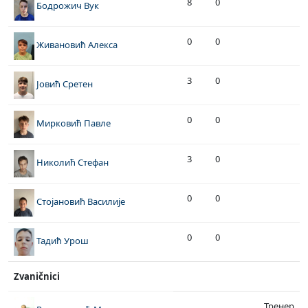
8
0
Бодрожич Вук
0
0
Живановић Алекса
3
0
Јовић Сретен
0
0
Мирковић Павле
3
0
Николић Стефан
0
0
Стојановић Василије
0
0
Тадић Урош
Zvaničnici
Тренер