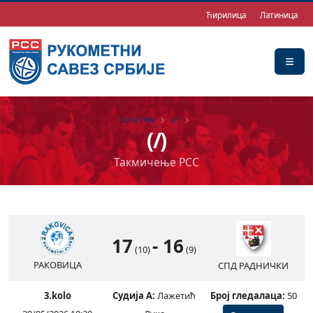
Ћирилица
Латиница
ПОЧЕТНА
(/)
(/)
Такмичење РСС
17
-
16
(10)
(9)
РАКОВИЦА
СПД РАДНИЧКИ
3.kolo
Судија А:
Лажетић
Број гледалаца:
50