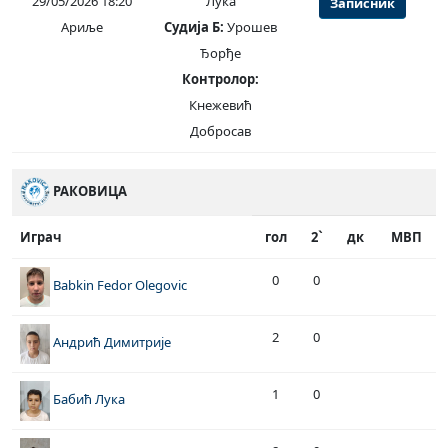
29/05/2026 18:20
Лука
Записник
Ариље
Судија Б:
Урошев
Ђорђе
Контролор:
Кнежевић
Добросав
РАКОВИЦА
Играч
гол
2`
дк
МВП
0
0
Babkin Fedor Olegovic
2
0
Андрић Димитрије
1
0
Бабић Лука