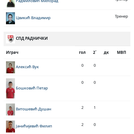
Радмиловић Милорад
Тренер
Цвикић Владимир
СПД РАДНИЧКИ
Играч
гол
2`
дк
МВП
0
0
Алексић Вук
0
0
Бошковић Петар
2
1
Витошевић Душан
2
0
Јанићијевић Филип