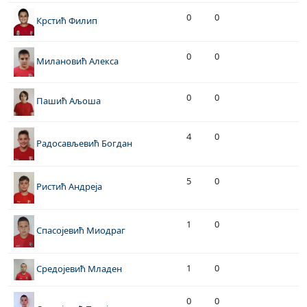
0
0
Крстић Филип
0
0
Милановић Алекса
0
0
Пашић Аљоша
4
0
Радосављевић Богдан
5
0
Ристић Андреја
1
0
Спасојевић Миодраг
1
0
Средојевић Младен
0
0