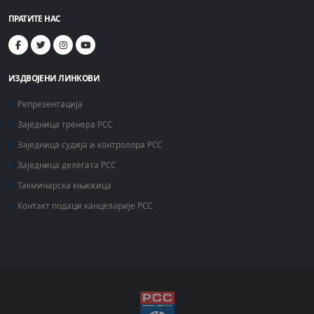
ПРАТИТЕ НАС
ИЗДВОЈЕНИ ЛИНКОВИ
Репрезентација
Заједница тренера РСС
Заједница судија и контролора РСС
Заједница делегата РСС
Такмичарска књижица
Контакт подаци канцеларије РСС