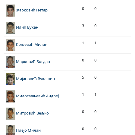
0
0
Жарковић Петар
3
0
Илић Вукан
1
1
Крњевић Милан
0
0
Марковић Богдан
5
0
Мијановић Вукашин
1
1
Милосављевић Андреј
0
0
Митровић Вељко
0
0
Плејо Милан