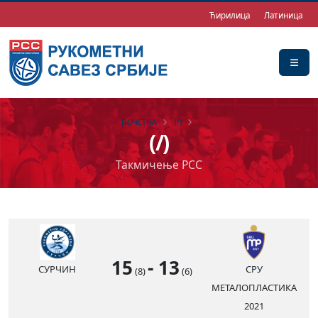
Ћирилица
Латиница
ПОЧЕТНА
(/)
(/)
Такмичење РСС
15
-
13
СУРЧИН
СРУ
(8)
(6)
МЕТАЛОПЛАСТИКА
2021