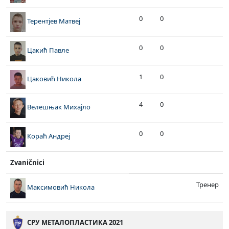
0
0
Терентјев Матвеј
0
0
Цакић Павле
1
0
Цаковић Никола
4
0
Велешњак Михајло
0
0
Кораћ Андреј
Zvaničnici
Тренер
Максимовић Никола
СРУ МЕТАЛОПЛАСТИКА 2021