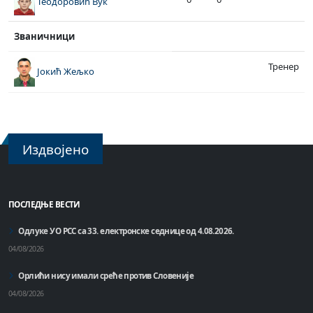
Теодоровић Вук
Званичници
Тренер
Јокић Жељко
Издвојено
ПОСЛЕДЊЕ ВЕСТИ
Одлуке УО РСС са 33. електронске седнице од 4.08.2026.
04/08/2026
Орлићи нису имали среће против Словеније
04/08/2026