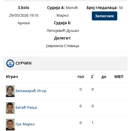
3.kolo
Судија А:
Митић
Број гледалаца:
50
29/05/2026 19:10
Марко
Записник
Ариље
Судија Б:
Лепојевић Душан
Делегат:
Јевремов Стевица
СУРЧИН
Играч
гол
2`
дк
МВП
0
0
Беламарић Игор
0
0
Бетић Реља
0
1
Грк Марко