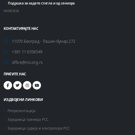
Подршка за кадете стигла и од сениора
04/08/2026
КОНТАКТИРАЈТЕ НАС
11070 Београд - Тошин бунар 272
+381 11 6558549
office@rss.org.rs
ПРАТИТЕ НАС
ИЗДВОЈЕНИ ЛИНКОВИ
Репрезентација
Заједница тренера РСС
Заједница судија и контролора РСС