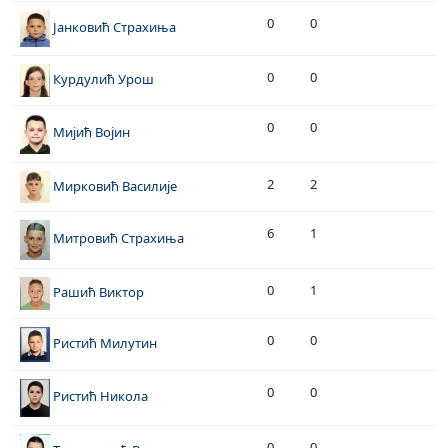
0
0
Јанковић Страхиња
0
0
Курдулић Урош
0
0
Мијић Војин
2
2
Мирковић Василије
6
1
Митровић Страхиња
0
1
Рашић Виктор
0
0
Ристић Милутин
0
0
Ристић Никола
0
0