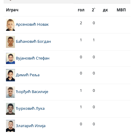
Играч
гол
2`
дк
МВП
2
0
Арсеновић Новак
1
1
Баћановић Богдан
0
0
Вујановић Стефан
0
0
Димић Реља
1
0
Ђорђић Василије
1
0
Ђурковић Лука
0
0
Златарић Илија