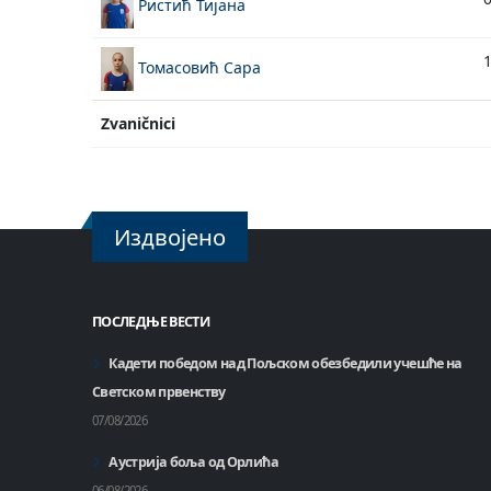
Ристић Тијана
Томасовић Сара
Zvaničnici
Издвојено
ПОСЛЕДЊЕ ВЕСТИ
Кадети победом над Пољском обезбедили учешће на
Светском првенству
07/08/2026
Аустрија боља од Орлића
06/08/2026