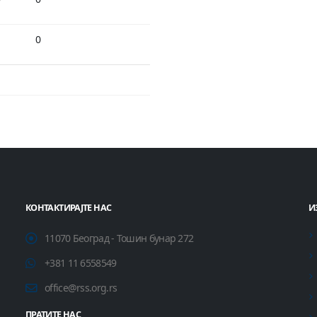
1
0
КОНТАКТИРАЈТЕ НАС
И
11070 Београд - Тошин бунар 272
+381 11 6558549
office@rss.org.rs
ПРАТИТЕ НАС