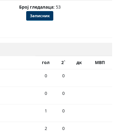
Број гледалаца:
53
Записник
гол
2`
дк
МВП
0
0
0
0
1
0
2
0