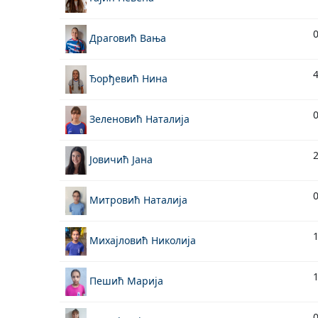
Драговић Вања
Ђорђевић Нина
Зеленовић Наталија
Јовичић Јана
Митровић Наталија
Михајловић Николија
Пешић Марија