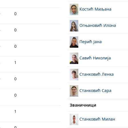
Костић Миљана
0
0
Огњановић Илона
4
0
Перић Јана
0
0
Савић Николија
2
1
Станковић Ленка
0
0
Станковић Сара
1
0
Званичници
1
1
Станковић Милан
0
0