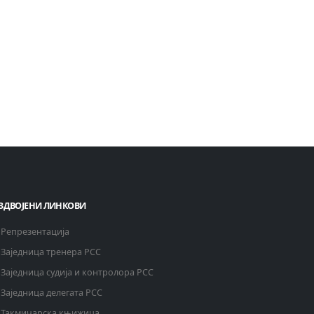
ЗДВОЈЕНИ ЛИНКОВИ
Репрезентација
Заједница тренера РСС
Заједница судија и контролора РСС
Заједница делегата РСС
Такмичарска књижица