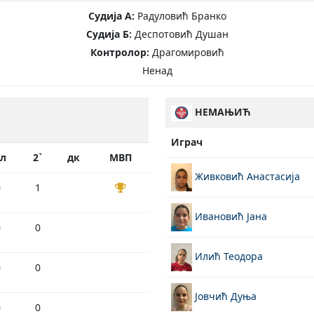
Судија А:
Радуловић Бранко
Судија Б:
Деспотовић Душан
Контролор:
Драгомировић
Ненад
НЕМАЊИЋ
Играч
ол
2`
дк
МВП
Живковић Анастасија
0
1
Ивановић Јана
0
0
Илић Теодора
0
0
Јовчић Дуња
0
0