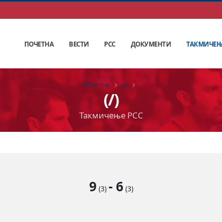
ПОЧЕТНА
ВЕСТИ
РСС
ДОКУМЕНТИ
ТАКМИЧЕ
ПОЧЕТНА
(/)
(/)
Такмичење РСС
9
-
6
(3)
(3)