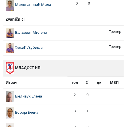
0
0
Миловановић Мила
Zvaničnici
Тренер
Валдевит Милена
Тренер
Ђекић Љубиша
МЛАДОСТ НП
Играч
гол
2`
дк
МВП
2
0
Бјеливук Елена
3
1
Бороја Елена