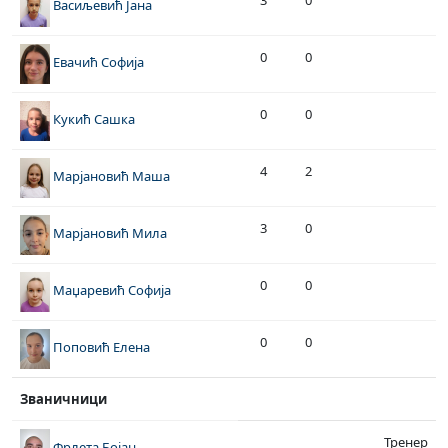
3
0
Васиљевић Јана
0
0
Евачић Софија
0
0
Кукић Сашка
4
2
Марјановић Маша
3
0
Марјановић Мила
0
0
Маџаревић Софија
0
0
Поповић Елена
Званичници
Тренер
Фрлета Бојан