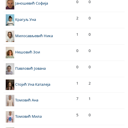
0
0
Јаношевић Софија
2
0
Крагуљ Уна
1
0
Милосављевић Ника
0
0
Нешовић Зои
0
0
Павловић Јована
1
2
Стојић Уна Каталеја
7
1
Томовић Ана
5
0
Томовић Мила