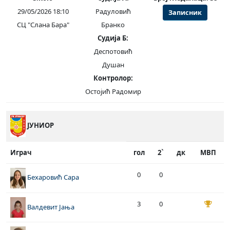
29/05/2026 18:10
Радуловић
Записник
СЦ "Слана Бара"
Бранко
Судија Б:
Деспотовић
Душан
Контролор:
Остојић Радомир
ЈУНИОР
Играч
гол
2`
дк
МВП
0
0
Бехаровић Сара
3
0
Валдевит Јања