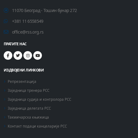
11070 Београд - Тошин бунар 272
+381 11 6558549
office@rss.org.rs
ПРАТИТЕ НАС
ИЗДВОЈЕНИ ЛИНКОВИ
Репрезентација
Заједница тренера РСС
Заједница судија и контролора РСС
Заједница делегата РСС
Такмичарска књижица
Контакт подаци канцеларије РСС