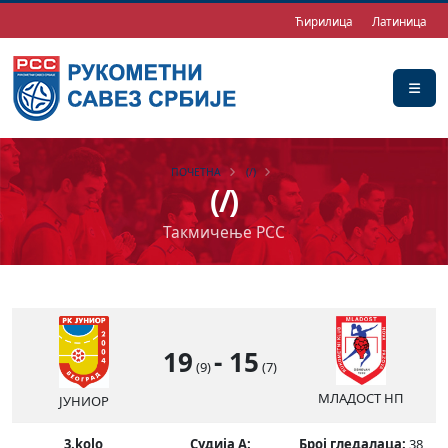
Ћирилица
Латиница
ПОЧЕТНА
(/)
(/)
Такмичење РСС
19
-
15
(9)
(7)
МЛАДОСТ НП
ЈУНИОР
3.kolo
Судија А:
Број гледалаца:
38