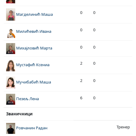
0
0
Магделинић Маша
0
0
Милићевић Ивана
0
0
Михајловић Марта
2
0
Мустафић Ксениа
2
0
Мучибабић Маша
6
0
Пезељ Лена
Званичници
Тренер
Ровчанин Радан