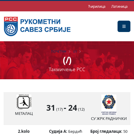
Ћирилица
Латиница
ПОЧЕТНА
(/)
(/)
Такмичење РСС
31
-
24
(17)
(12)
МЕТАЛАЦ
СУ ЖРК РАДНИЧКИ
2.kolo
Судија А:
Бердић
Број гледалаца:
50