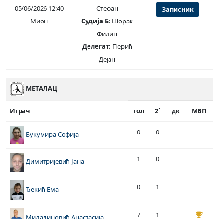
05/06/2026 12:40
Стефан
Записник
Мион
Судија Б:
Шорак
Филип
Делегат:
Перић
Дејан
МЕТАЛАЦ
Играч
гол
2`
дк
МВП
0
0
Букумира Софија
1
0
Димитријевић Јана
0
1
Ђекић Ема
7
1
Миладиновић Анастасија