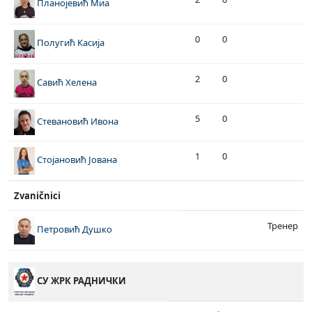
Планојевић Миа
0
0
Полугић Касија
2
0
Савић Хелена
5
0
Стевановић Ивона
1
0
Стојановић Јована
Zvaničnici
Тренер
Петровић Душко
СУ ЖРК РАДНИЧКИ