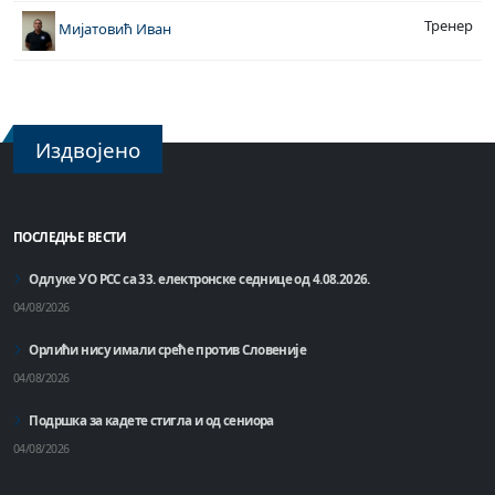
Тренер
Мијатовић Иван
Издвојено
ПОСЛЕДЊЕ ВЕСТИ
Одлуке УО РСС са 33. електронске седнице од 4.08.2026.
04/08/2026
Орлићи нису имали среће против Словеније
04/08/2026
Подршка за кадете стигла и од сениора
04/08/2026