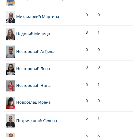
0
0
Михаиловић Мартина
3
1
Недовић Милица
0
0
Несторовић Анђела
0
0
Несторовић Лена
5
1
Несторовић Нина
0
0
Новоселац Ирена
5
1
Петричковић Селена
2
0