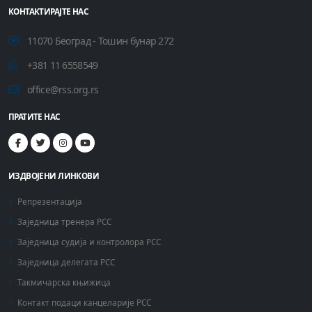
КОНТАКТИРАЈТЕ НАС
11070 Београд - Тошин бунар 272
+381 11 6558549
office@rss.org.rs
ПРАТИТЕ НАС
ИЗДВОЈЕНИ ЛИНКОВИ
Репрезентација
Заједница тренера РСС
Заједница судија и контролора РСС
Заједница делегата РСС
Такмичарска књижица
Контакт подаци канцеларије РСС