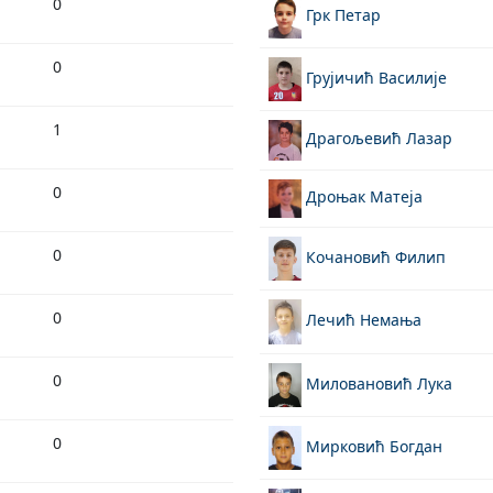
0
Грк Петар
0
Грујичић Василије
1
Драгољевић Лазар
0
Дроњак Матеја
0
Кочановић Филип
0
Лечић Немања
0
Миловановић Лука
0
Мирковић Богдан