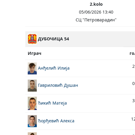
2.kolo
05/06/2026 13:40
СЦ "Петроварадин"
ДУБОЧИЦА 54
Играч
го
2
Анђелић Илија
0
Гавриловић Душан
3
Ђикић Матеја
1
Ђорђевић Алекса