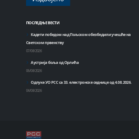
ПОСЛЕДЊЕ ВЕСТИ
Кадети победом над Пољском обезбедили учешће на
Светском првенству
07/08/2026
Аустрија боља од Орлића
06/08/2026
Одлуке УО РСС са 33. електронске седнице од 4.08.2026.
04/08/2026