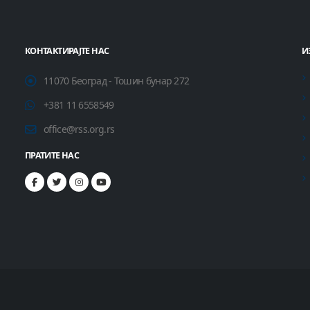
КОНТАКТИРАЈТЕ НАС
И
11070 Београд - Тошин бунар 272
+381 11 6558549
office@rss.org.rs
ПРАТИТЕ НАС