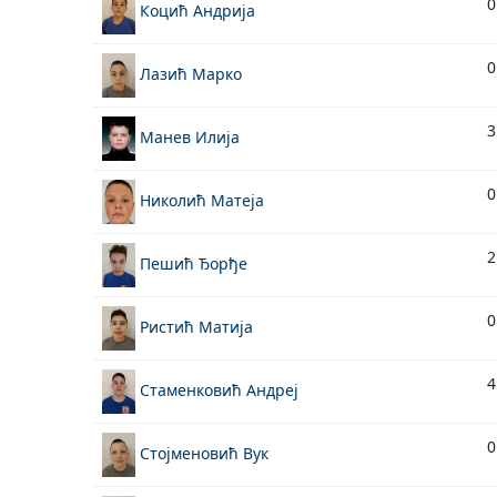
0
Коцић Андрија
0
Лазић Марко
3
Манев Илија
0
Николић Матеја
2
Пешић Ђорђе
0
Ристић Матија
4
Стаменковић Андреј
0
Стојменовић Вук