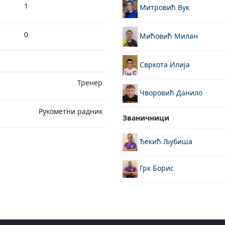
1
Митровић Вук
0
Мићовић Милан
Свркота Илија
Тренер
Чворовић Данило
Рукометни радник
Званичници
Ђекић Љубиша
Грк Борис