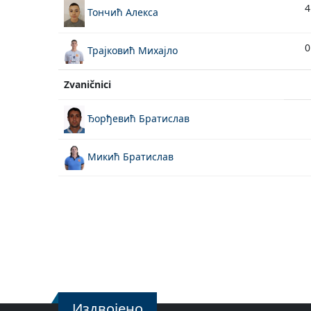
4
Тончић Алекса
0
Трајковић Михајло
Zvaničnici
Ђорђевић Братислав
Микић Братислав
Издвојено