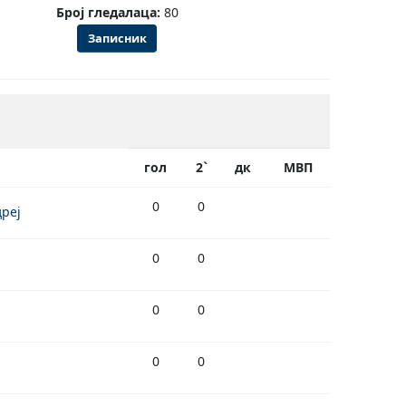
Број гледалаца:
80
Записник
гол
2`
дк
МВП
0
0
реј
0
0
0
0
0
0