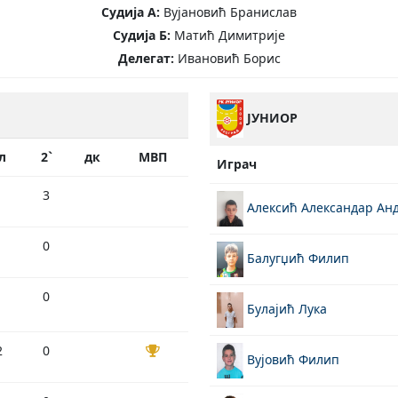
Судија А:
Вујановић Бранислав
Судија Б:
Матић Димитрије
Делегат:
Ивановић Борис
ЈУНИОР
л
2`
дк
МВП
Играч
3
Алексић Александар Анд
0
Балугџић Филип
0
Булајић Лука
2
0
Вујовић Филип