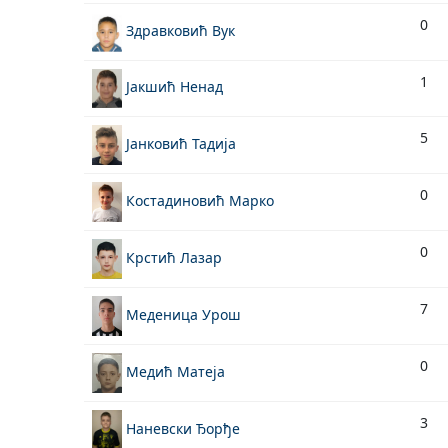
0
Здравковић Вук
1
Јакшић Ненад
5
Јанковић Тадија
0
Костадиновић Марко
0
Крстић Лазар
7
Меденица Урош
0
Медић Матеја
3
Наневски Ђорђе