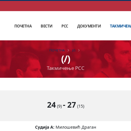
ПОЧЕТНА
ВЕСТИ
РСС
ДОКУМЕНТИ
ТАКМИЧЕ
ПОЧЕТНА
(/)
(/)
Такмичење РСС
24
-
27
(9)
(15)
Судија А:
Милошевић Драган