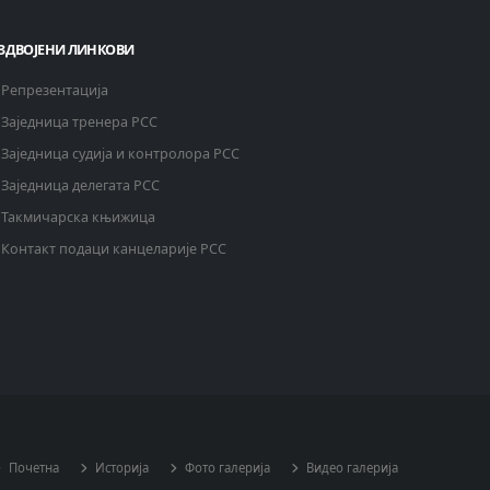
ЗДВОЈЕНИ ЛИНКОВИ
Репрезентација
Заједница тренера РСС
Заједница судија и контролора РСС
Заједница делегата РСС
Такмичарска књижица
Контакт подаци канцеларије РСС
Почетна
Историја
Фото галерија
Видео галерија