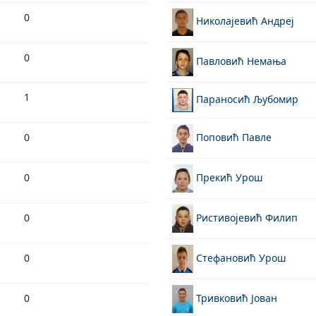
0
Николајевић Андреј
0
Павловић Немања
1
Параносић Љубомир
Поповић Павле
0
Прекић Урош
0
Ристивојевић Филип
0
Стефановић Урош
0
Тривковић Јован
0