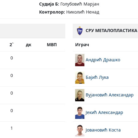
Судија Б:
Голубовић Марјан
Контролор:
Николић Ненад
СРУ МЕТАЛОПЛАСТИКА 
2`
дк
МВП
Играч
0
Андрић Драшко
0
Бајић Лука
0
Вујановић Александар
0
Јекић Александар
1
Јовановић Коста