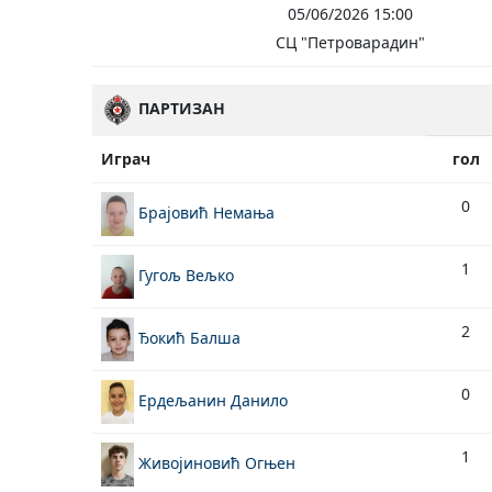
05/06/2026 15:00
СЦ "Петроварадин"
ПАРТИЗАН
Играч
гол
0
Брајовић Немања
1
Гугољ Вељко
2
Ђокић Балша
0
Ердељанин Данило
1
Живојиновић Огњен