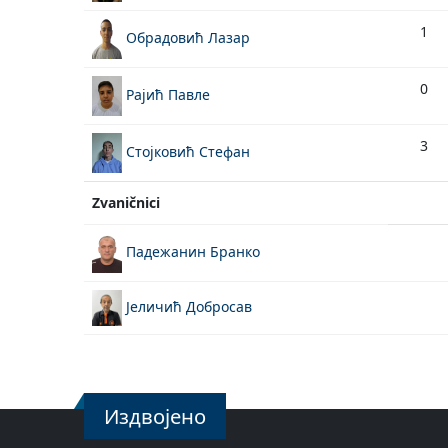
1
Обрадовић Лазар
0
Рајић Павле
3
Стојковић Стефан
Zvaničnici
Падежанин Бранко
Јеличић Добросав
Издвојено