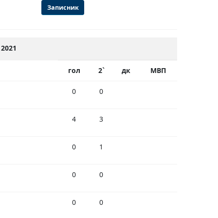
Записник
2021
гол
2`
дк
МВП
0
0
4
3
0
1
0
0
0
0