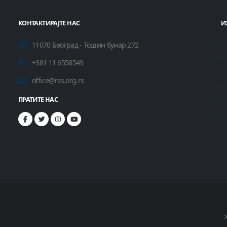
КОНТАКТИРАЈТЕ НАС
И
11070 Београд - Тошин бунар 272
+381 11 6558549
office@rss.org.rs
ПРАТИТЕ НАС