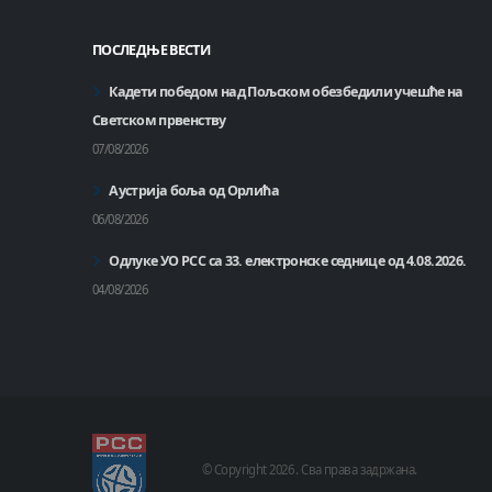
ПОСЛЕДЊЕ ВЕСТИ
Кадети победом над Пољском обезбедили учешће на
Светском првенству
07/08/2026
Аустрија боља од Орлића
06/08/2026
Одлуке УО РСС са 33. електронске седнице од 4.08.2026.
04/08/2026
© Copyright
2026 .
Сва права задржана.