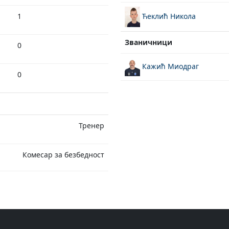
Ћеклић Никола
1
Званичници
0
Кажић Миодраг
0
Тренер
Комесар за безбедност