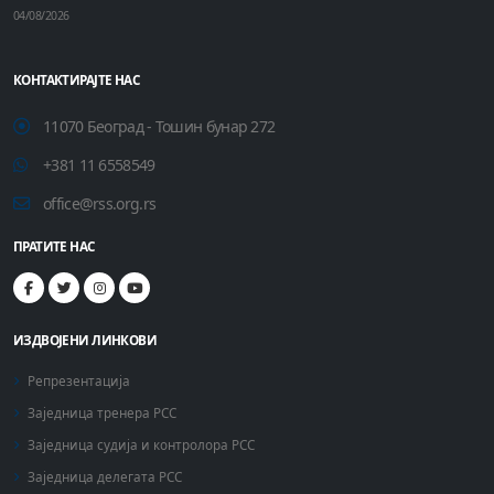
04/08/2026
КОНТАКТИРАЈТЕ НАС
11070 Београд - Тошин бунар 272
+381 11 6558549
office@rss.org.rs
ПРАТИТЕ НАС
ИЗДВОЈЕНИ ЛИНКОВИ
Репрезентација
Заједница тренера РСС
Заједница судија и контролора РСС
Заједница делегата РСС