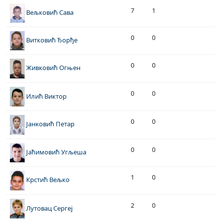
7
1
Вељковић Сава
0
0
Витковић Ђорђе
0
0
Живковић Огњен
0
0
Илић Виктор
0
0
Јанковић Петар
0
0
Јаћимовић Угљеша
1
0
Крстић Вељко
2
0
Лутовац Сергеј