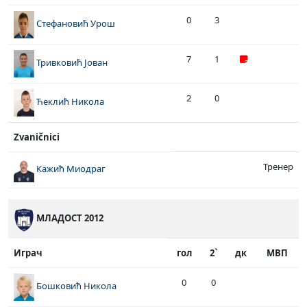
0
3
Стефановић Урош
7
1
Тривковић Јован
2
0
Ћеклић Никола
Zvaničnici
Тренер
Кажић Миодраг
МЛАДОСТ 2012
Играч
гол
2`
дк
МВП
0
0
Бошковић Никола