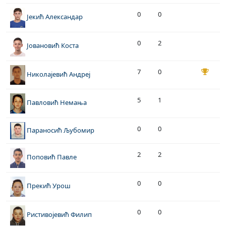
0
0
Јекић Александар
0
2
Јовановић Коста
7
0
Николајевић Андреј
5
1
Павловић Немања
0
0
Параносић Љубомир
2
2
Поповић Павле
0
0
Прекић Урош
0
0
Ристивојевић Филип