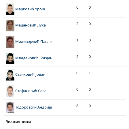
0
0
Марковић Урош
2
0
Мацановић Лука
1
0
Миливојевић Павле
2
0
Младеновић Богдан
0
1
Станковић Јован
0
0
Стефановић Сава
8
0
Тодоровски Андрија
Званичници