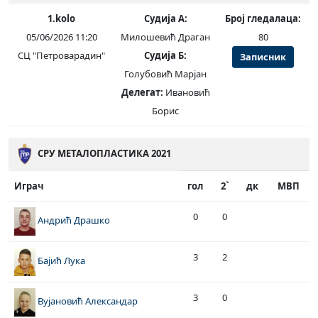
1.kolo
Судија А:
Број гледалаца:
05/06/2026 11:20
Милошевић Драган
80
СЦ "Петроварадин"
Судија Б:
Записник
Голубовић Марјан
Делегат:
Ивановић
Борис
СРУ МЕТАЛОПЛАСТИКА 2021
Играч
гол
2`
дк
МВП
0
0
Андрић Драшко
3
2
Бајић Лука
3
0
Вујановић Александар