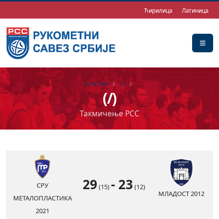
Ћирилица
Латиница
ПОЧЕТНА
(/)
(/)
Такмичење РСС
29
-
23
СРУ
(15)
(12)
МЛАДОСТ 2012
МЕТАЛОПЛАСТИКА
2021