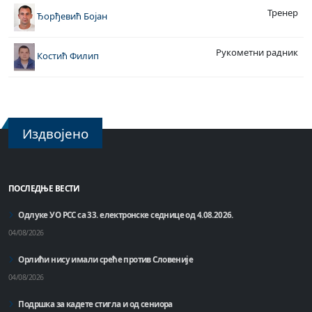
Тренер
Ђорђевић Бојан
Рукометни радник
Костић Филип
Издвојено
ПОСЛЕДЊЕ ВЕСТИ
Одлуке УО РСС са 33. електронске седнице од 4.08.2026.
04/08/2026
Орлићи нису имали среће против Словеније
04/08/2026
Подршка за кадете стигла и од сениора