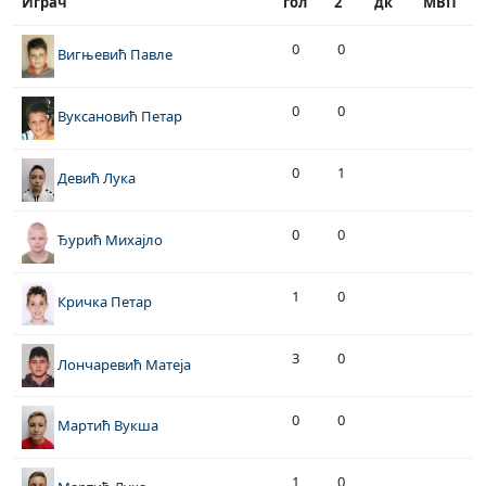
Играч
гол
2`
дк
МВП
0
0
Вигњевић Павле
0
0
Вуксановић Петар
0
1
Девић Лука
0
0
Ђурић Михајло
1
0
Кричка Петар
3
0
Лончаревић Матеја
0
0
Мартић Вукша
1
0