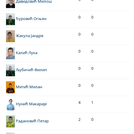
Давидовић Милош
0
0
Ђуровић Огњен
0
0
Жакула Јандре
0
0
Калић Лука
0
0
Љубичић Филип
0
0
Митић Милан
4
1
Нунић Макарије
2
0
Радановић Петар