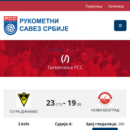
Ћирилица
Латиница
ПОЧЕТНА
(/)
(/)
Такмичење РСС
23
-
19
(11)
(9)
НОВИ БЕОГРАД
СУ РА ДИНАМО
3.kolo
Судија А:
Број гледалаца:
200