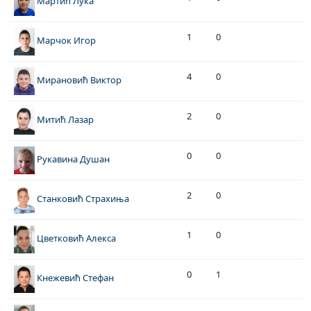
Мартић Лука
1
0
Марчок Игор
4
0
Мирановић Виктор
2
0
Митић Лазар
0
0
Рукавина Душан
2
0
Станковић Страхиња
1
0
Цветковић Алекса
0
1
Кнежевић Стефан