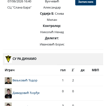
07/06/2026 16:40
Вукчевић
Записник
СЦ "Слана Бара"
Александар
Судија Б:
Слива
Милан
Контролор:
Николић Ненад
Делегат:
Ивановић Борис
СУ РА ДИНАМО
Играч
гол
2`
дк
МВП
1
2
Вељковић Тодор
0
0
Давидовић Ђорђе
3
0