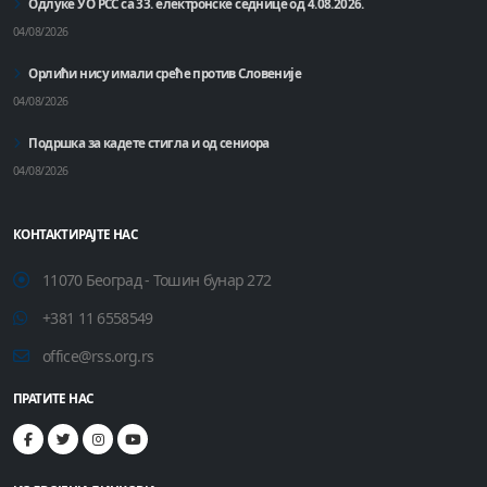
Одлуке УО РСС са 33. електронске седнице од 4.08.2026.
04/08/2026
Орлићи нису имали среће против Словеније
04/08/2026
Подршка за кадете стигла и од сениора
04/08/2026
КОНТАКТИРАЈТЕ НАС
11070 Београд - Тошин бунар 272
+381 11 6558549
office@rss.org.rs
ПРАТИТЕ НАС