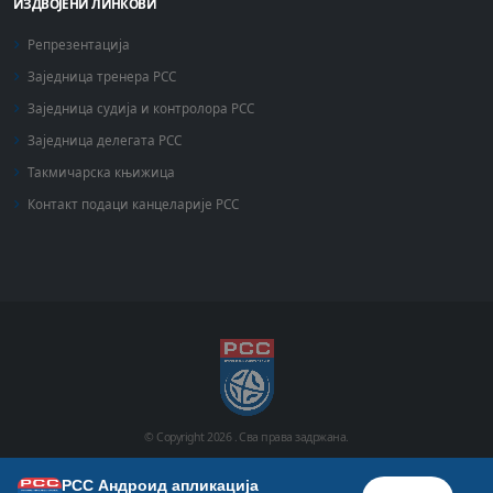
ИЗДВОЈЕНИ ЛИНКОВИ
Репрезентација
Заједница тренера РСС
Заједница судија и контролора РСС
Заједница делегата РСС
Такмичарска књижица
Контакт подаци канцеларије РСС
© Copyright
2026 .
Сва права задржана.
РСС Андроид апликација
Почетна
Историја
Фото галерија
Видео галерија