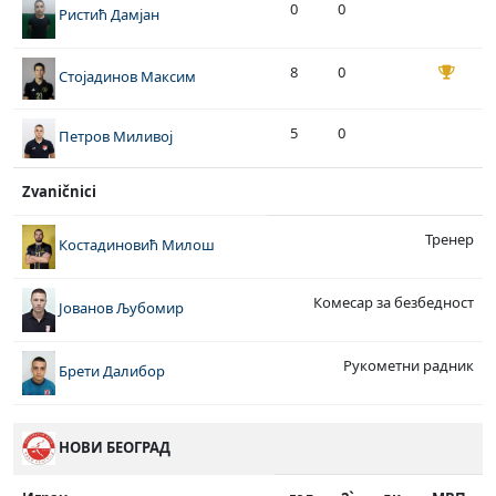
0
0
Ристић Дамјан
8
0
Стојадинов Максим
5
0
Петров Миливој
Zvaničnici
Тренер
Костадиновић Милош
Комесар за безбедност
Јованов Љубомир
Рукометни радник
Брети Далибор
НОВИ БЕОГРАД