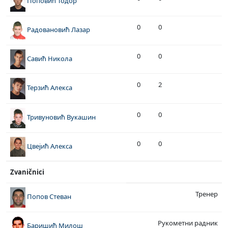
Поповић Тодор
0
0
Радовановић Лазар
0
0
Савић Никола
0
2
Терзић Алекса
0
0
Тривуновић Вукашин
0
0
Цвејић Алекса
Zvaničnici
Тренер
Попов Стеван
Рукометни радник
Баришић Милош