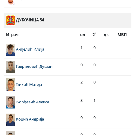
ДУБОЧИЦА 54
Играч
гол
2`
дк
МВП
1
0
Анђелић Илија
0
0
Гавриловић Душан
2
0
Ђикић Матеја
3
1
Ђорђевић Алекса
0
0
Коцић Андрија
0
0