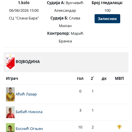
1.kolo
Судија А:
Вукчевић
Број гледалаца:
06/06/2026 15:00
Александар
100
СЦ "Слана Бара"
Судија Б:
Слива
Записник
Милан
Контролор:
Марић
Бранка
ВОЈВОДИНА
Играч
гол
2`
дк
МВП
0
1
Аћић Лазар
3
1
Бибић Никола
10
2
Боснић Огњен