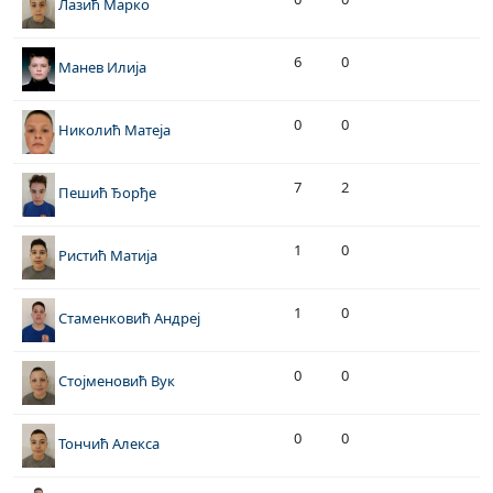
Лазић Марко
6
0
Манев Илија
0
0
Николић Матеја
7
2
Пешић Ђорђе
1
0
Ристић Матија
1
0
Стаменковић Андреј
0
0
Стојменовић Вук
0
0
Тончић Алекса