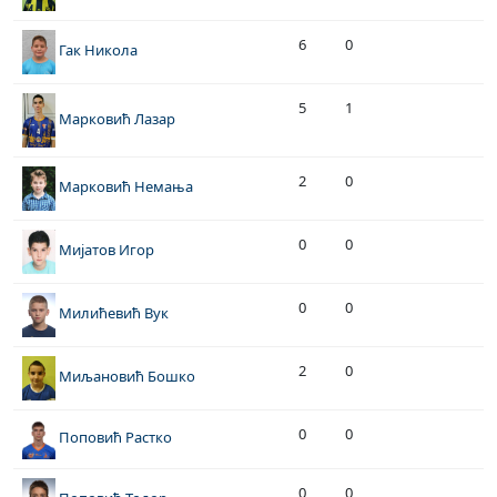
6
0
Гак Никола
5
1
Марковић Лазар
2
0
Марковић Немања
0
0
Мијатов Игор
0
0
Милићевић Вук
2
0
Миљановић Бошко
0
0
Поповић Растко
0
0