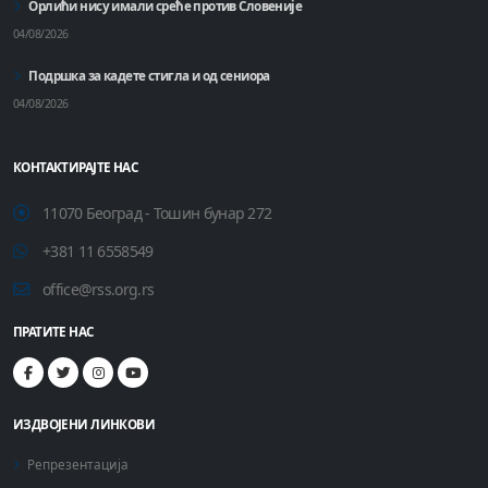
Орлићи нису имали среће против Словеније
04/08/2026
Подршка за кадете стигла и од сениора
04/08/2026
КОНТАКТИРАЈТЕ НАС
11070 Београд - Тошин бунар 272
+381 11 6558549
office@rss.org.rs
ПРАТИТЕ НАС
ИЗДВОЈЕНИ ЛИНКОВИ
Репрезентација