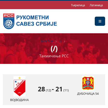
Ћирилица
Латиница
ПОЧЕТНА
(/)
(/)
Такмичење РСС
28
-
21
(12)
(11)
ДУБОЧИЦА 54
ВОЈВОДИНА