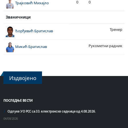
0
0
Трајковић Михајло
Званичници
Тренер
Ђорђевић Братислав
Рукометни радник
Микић Братислав
Издвојено
ПОСЛЕДЊЕ ВЕСТИ
Одлуке УО РСС са 33. електронске седнице од 4.08.2026.
04/08/2026