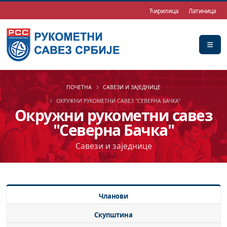
Ћирилица
Латиница
ПОЧЕТНА
САВЕЗИ И ЗАЈЕДНИЦЕ
ОКРУЖНИ РУКОМЕТНИ САВЕЗ "СЕВЕРНА БАЧКА"
Окружни рукометни савез
"Северна Бачка"
Савези и заједнице
Чланови
Скупштина