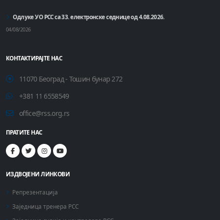
Одлуке УО РСС са 33. електронске седнице од 4.08.2026.
04/08/2026
КОНТАКТИРАЈТЕ НАС
11070 Београд - Тошин бунар 272
+381 11 6558549
office@rss.org.rs
ПРАТИТЕ НАС
ИЗДВОЈЕНИ ЛИНКОВИ
Репрезентација
Заједница тренера РСС