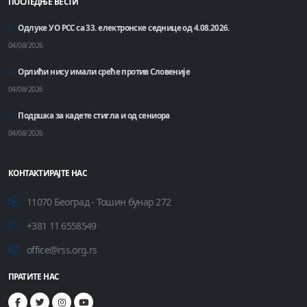
ПОСЛЕДЊЕ ВЕСТИ
Одлуке УО РСС са 33. електронске седнице од 4.08.2026.
04/08/2026
Орлићи нису имали среће против Словеније
04/08/2026
Подршка за кадете стигла и од сениора
04/08/2026
КОНТАКТИРАЈТЕ НАС
11070 Београд - Тошин бунар 272
+381 11 6558549
office@rss.org.rs
ПРАТИТЕ НАС