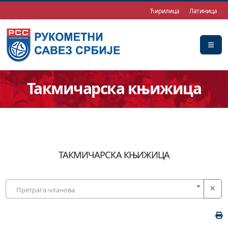
Ћирилица
Латиница
Такмичарска књижица
ТАКМИЧАРСКА КЊИЖИЦА
Претрага чланова