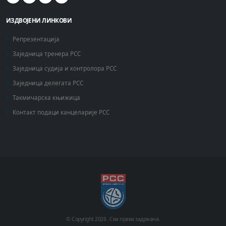
ИЗДВОЈЕНИ ЛИНКОВИ
Репрезентација
Заједница тренера РСС
Заједница судија и контролора РСС
Заједница делегата РСС
Такмичарска књижица
Контакт подаци канцеларије РСС
© Copyright
2026 .
Сва права задржана.