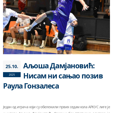
Аљоша Дамјановић:
25.10.
Нисам ни сањао позив
2025
Раула Гонзалеса
Један од играча који су обележили првих седам кола АРКУС лиге је