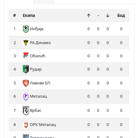
#
Екипа
-
Бод
1
Инђија
0
0
0
0
2
РА Динамо
0
0
0
0
3
Обилић
0
0
0
0
4
Рудар
0
0
0
0
5
Лавови БП
0
0
0
0
6
Металац
0
0
0
0
7
0
0
0
0
Врбас
8
ОРК Металац
0
0
0
0
9
Топличанин
0
0
0
0