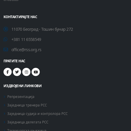
КОНТАКТИРАЈТЕ НАС
11070 Београд - Тошин бунар 272
+381 11 6558549
office@rss.org.rs
ПРАТИТЕ НАС
ИЗДВОЈЕНИ ЛИНКОВИ
Репрезентација
Заједница тренера РСС
Заједница судија и контролора РСС
Заједница делегата РСС
Такмичарска књижица