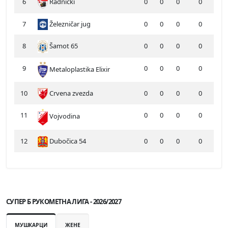
6
Radnički
0
0
0
0
7
Železničar jug
0
0
0
0
8
Šamot 65
0
0
0
0
9
0
0
0
0
Metaloplastika Elixir
10
Crvena zvezda
0
0
0
0
11
0
0
0
0
Vojvodina
12
Dubočica 54
0
0
0
0
СУПЕР Б РУКОМЕТНА ЛИГА - 2026/2027
МУШКАРЦИ
ЖЕНЕ