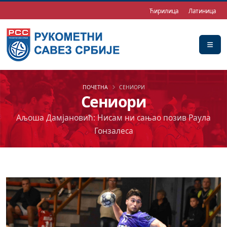
Ћирилица
Латиница
ПОЧЕТНА
СЕНИОРИ
Сениори
Аљоша Дамјановић: Нисам ни сањао позив Раула
Гонзалеса