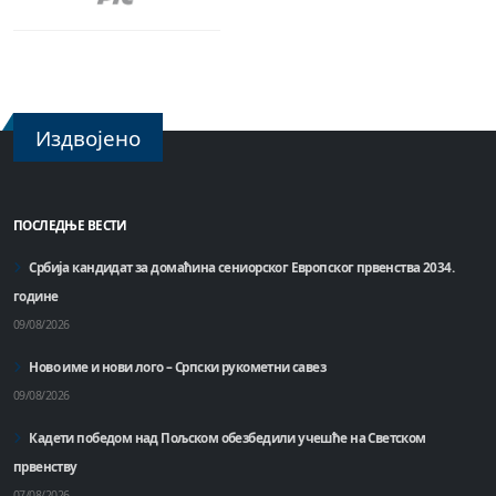
Издвојено
ПОСЛЕДЊЕ ВЕСТИ
Србија кандидат за домаћинa сениорског Европског првенства 2034.
године
09/08/2026
Ново име и нови лого – Српски рукометни савез
09/08/2026
Кадети победом над Пољском обезбедили учешће на Светском
првенству
07/08/2026