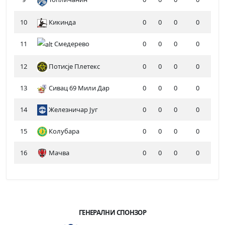
10
Кикинда
0
0
0
0
11
Смедерево
0
0
0
0
12
Потисје Плетекс
0
0
0
0
13
Сивац 69 Мили Дар
0
0
0
0
14
Железничар Југ
0
0
0
0
15
Колубара
0
0
0
0
16
Мачва
0
0
0
0
ГЕНЕРАЛНИ СПОНЗОР