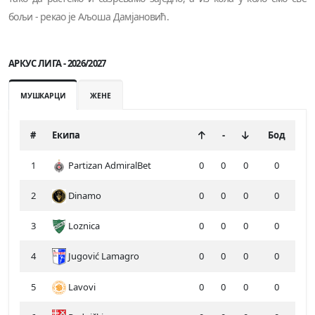
бољи - рекао је Аљоша Дамјановић.
АРКУС ЛИГА - 2026/2027
МУШКАРЦИ
ЖЕНЕ
#
Екипа
-
Бод
1
Partizan AdmiralBet
0
0
0
0
2
Dinamo
0
0
0
0
3
Loznica
0
0
0
0
4
Jugović Lamagro
0
0
0
0
5
Lavovi
0
0
0
0