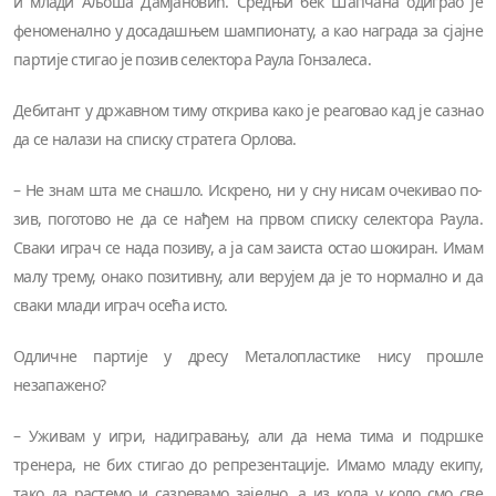
и млади Аљоша Дамјановић. Средњи бек Шапчана одиграо је
феноменално у досадашњем шампионату, а као награда за сјајне
партије стигао је позив селектора Раула Гонзалеса.
Дебитант у државном тиму открива како је реаговао кад је сазнао
да се налази на списку стратега Орлова.
– Не знам шта ме сна­шло. Искре­но, ни у сну ни­сам оче­ки­вао по­
зив, по­го­то­во не да се нађем на пр­вом списку се­лек­то­ра Ра­у­ла.
Сва­ки играч се на­да по­зи­ву, а ја сам за­и­ста остао шо­ки­ран. Имам
малу трему, она­ко по­зи­тив­ну, али верујем да је то нор­мал­но и да
сва­ки мла­ди играч осе­ћа исто.
Одличне партије у дресу Металопластике нису прошле
незапажено?
– Уживам у игри, надигравању, али да нема тима и подршке
тренера, не бих стигао до репрезентације. Имамо младу екипу,
тако да растемо и сазревамо заједно, а из кола у коло смо све