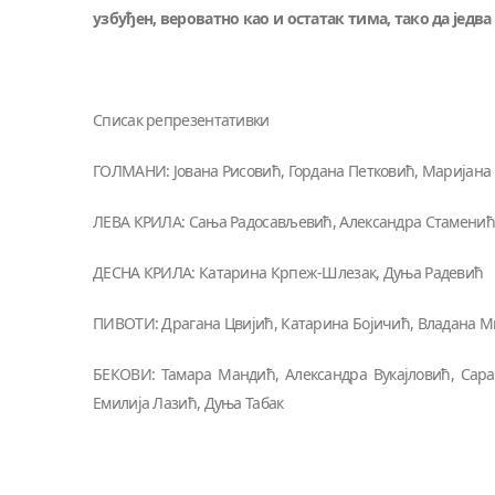
узбуђен, вероватно као и остатак тима, тако да једва
Списак репрезентативки
ГОЛМАНИ: Јована Рисовић, Гордана Петковић, Маријана
ЛЕВА КРИЛА: Сања Радосављевић, Александра Стаменић
ДЕСНА КРИЛА: Катарина Крпеж-Шлезак, Дуња Радевић
ПИВОТИ: Драгана Цвијић, Катарина Бојичић, Владана 
БЕКОВИ: Тамара Мандић, Александра Вукајловић, Сара 
Емилија Лазић, Дуња Табак