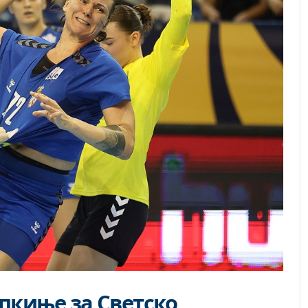
пкиње за Светско