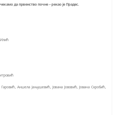
 чекамо да првенство почне – рекао је Прадес.
 Илић
Митровић
Гаровић, Аншела Јањушевић, Јована Јововић, Јована Скробић,