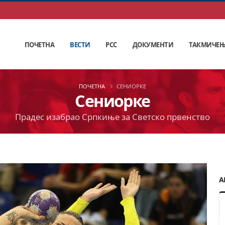
ПОЧЕТНА
ВЕСТИ
РСС
ДОКУМЕНТИ
ТАКМИЧЕ
ПОЧЕТНА
СЕНИОРКЕ
Сениорке
Прадес изабрао Српкиње за Светско првенство
А