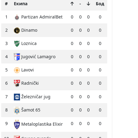
#
Екипа
-
Бод
1
Partizan AdmiralBet
0
0
0
0
2
Dinamo
0
0
0
0
3
Loznica
0
0
0
0
4
Jugović Lamagro
0
0
0
0
5
Lavovi
0
0
0
0
6
Radnički
0
0
0
0
7
Železničar jug
0
0
0
0
8
Šamot 65
0
0
0
0
9
0
0
0
0
Metaloplastika Elixir