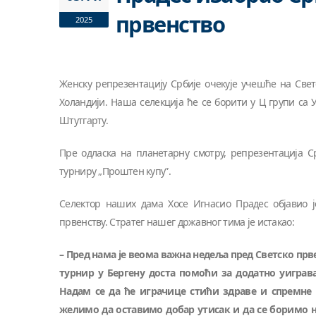
првенство
2025
Женску репрезентацију Србије очекује учешће на Свет
Холандији. Наша селекција ће се борити у Ц групи са 
Штутгарту.
Пре одласка на планетарну смотру, репрезентација С
турниру „Проштен купу”.
Селектор наших дама Хосе Игнасио Прадес објавио ј
првенству. Стратег нашег државног тима је истакао:
– Пред нама је веома важна недеља пред Светско прв
турнир у Бергену доста помоћи за додатно уигра
Надам се да ће играчице стићи здраве и спремне 
желимо да оставимо добар утисак и да се боримо н