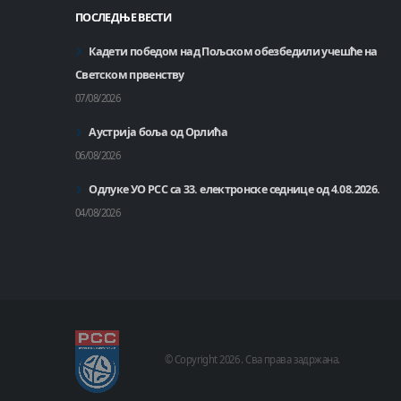
ПОСЛЕДЊЕ ВЕСТИ
Кадети победом над Пољском обезбедили учешће на
Светском првенству
07/08/2026
Аустрија боља од Орлића
06/08/2026
Одлуке УО РСС са 33. електронске седнице од 4.08.2026.
04/08/2026
© Copyright
2026 .
Сва права задржана.