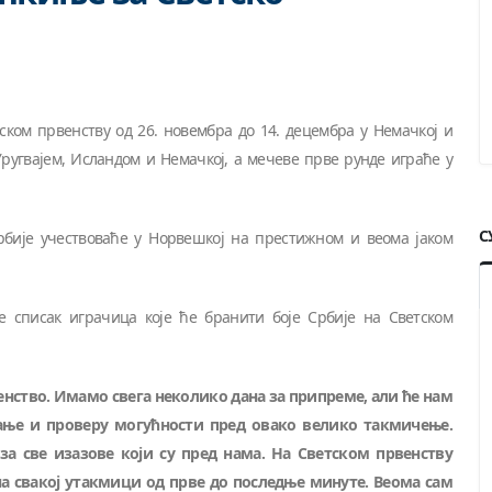
ском првенству од 26. новембра до 14. децембра у Немачкој и
Уругвајем, Исландом и Немачкој, а мечеве прве рунде играће у
С
рбије учествоваће у Норвешкој на престижном и веома јаком
е списак играчица које ће бранити боје Србије на Светском
енство. Имамо свега неколико дана за припреме, али ће нам
вање и проверу могућности пред овако велико такмичење.
за све изазове који су пред нама. На Светском првенству
а свакој утакмици од прве до последње минуте. Веома сам