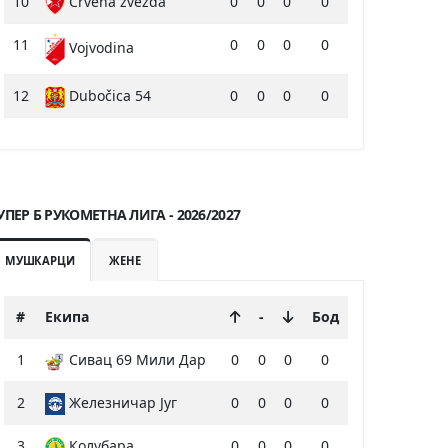
10
Crvena zvezda
0
0
0
0
11
0
0
0
0
Vojvodina
12
Dubočica 54
0
0
0
0
УПЕР Б РУКОМЕТНА ЛИГА - 2026/2027
МУШКАРЦИ
ЖЕНЕ
#
Екипа
-
Бод
1
Сивац 69 Мили Дар
0
0
0
0
2
Железничар Југ
0
0
0
0
3
Колубара
0
0
0
0