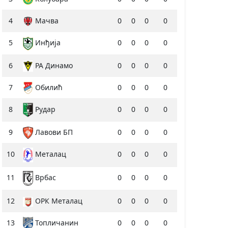
4
Мачва
0
0
0
0
5
Инђија
0
0
0
0
6
РА Динамо
0
0
0
0
7
Обилић
0
0
0
0
8
Рудар
0
0
0
0
9
Лавови БП
0
0
0
0
10
0
0
0
0
Металац
11
0
0
0
0
Врбас
12
ОРК Металац
0
0
0
0
13
Топличанин
0
0
0
0