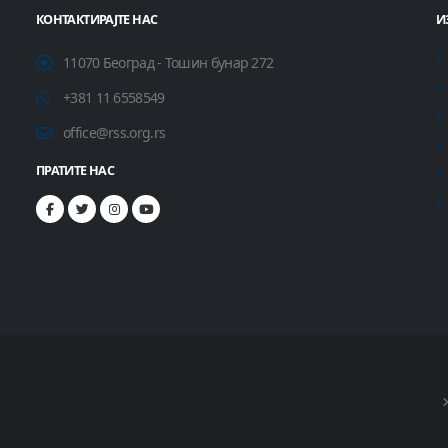
КОНТАКТИРАЈТЕ НАС
И
11070 Београд - Тошин бунар 272
+381 11 6558549
office@rss.org.rs
ПРАТИТЕ НАС