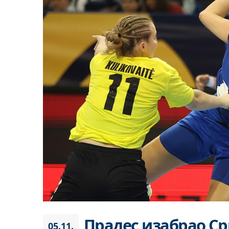
Прадес изабрао Ср
05.11.