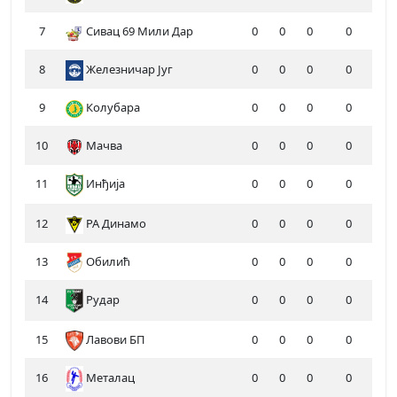
7
Сивац 69 Мили Дар
0
0
0
0
8
Железничар Југ
0
0
0
0
9
Колубара
0
0
0
0
10
Мачва
0
0
0
0
11
Инђија
0
0
0
0
12
РА Динамо
0
0
0
0
13
Обилић
0
0
0
0
14
Рудар
0
0
0
0
15
Лавови БП
0
0
0
0
16
Металац
0
0
0
0