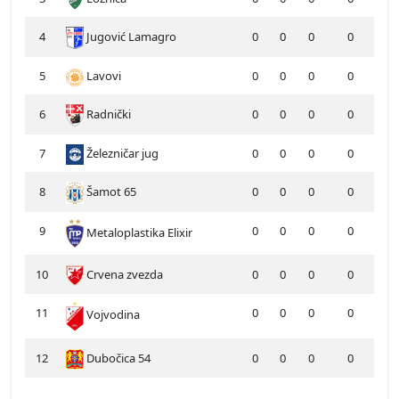
4
Jugović Lamagro
0
0
0
0
5
Lavovi
0
0
0
0
6
Radnički
0
0
0
0
7
Železničar jug
0
0
0
0
8
Šamot 65
0
0
0
0
9
0
0
0
0
Metaloplastika Elixir
10
Crvena zvezda
0
0
0
0
11
0
0
0
0
Vojvodina
12
Dubočica 54
0
0
0
0