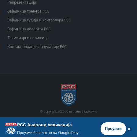
Репрезентација
Заједница тренера РСС
Заједница судија и контролора РСС
Заједница делегата РСС
Такмичарска књижица
Контакт подаци канцеларије РСС
© Copyright
2026 .
Сва права задржана.
РСС Андроид апликација
Почетна
Историја
Фото галерија
Видео галерија
×
Преузми
Преузми бесплатно на Google Play