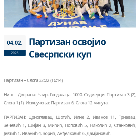
Партизан освојио
04.02.
Свесрпски куп
2026
Партизан – Слога 32:22 (16:14)
Ниш – Дворана: Чаир. Гледалаца: 1000. Седмерци: Партизан 3 (2),
Слога 1 (1). Искључења: Партизан 6, Слога 12 минута.
ПАРТИЗАН: Црноглавац, Шотић, Илие 2, Иванов 11, Трнавац,
Зечевић 1, Шијан 3, Мићић, Поповић 5, Николић 2, Станковић,
Јевтић 1, Иванић 4, Зорић, Анђелковић 6, Дамјановић.