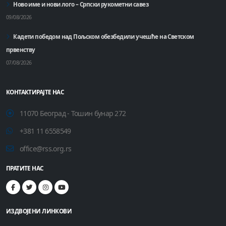
Ново име и нови лого – Српски рукометни савез
09/08/2026
Кадети победом над Пољском обезбедили учешће на Светском
првенству
07/08/2026
КОНТАКТИРАЈТЕ НАС
11070 Београд - Тошин бунар 272
+381 11 6558549
office@rss.org.rs
ПРАТИТЕ НАС
ИЗДВОЈЕНИ ЛИНКОВИ