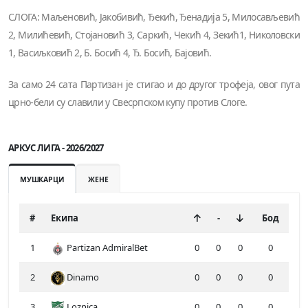
СЛОГА: Маљеновић, Јакобивић, Ђекић, Ђенадија 5, Милосављевић
2, Милићевић, Стојановић 3, Саркић, Чекић 4, Зекић1, Николовски
1, Васиљковић 2, Б. Босић 4, Ђ. Босић, Бајовић.
За само 24 сата Партизан је стигао и до другог трофеја, овог пута
црно-бели су славили у Свесрпском купу против Слоге.
АРКУС ЛИГА - 2026/2027
МУШКАРЦИ
ЖЕНЕ
#
Екипа
-
Бод
1
Partizan AdmiralBet
0
0
0
0
2
Dinamo
0
0
0
0
3
Loznica
0
0
0
0