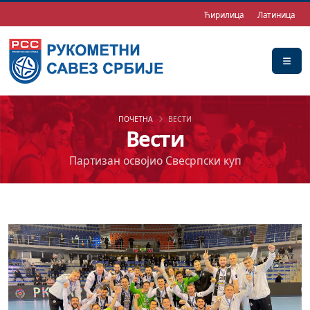
Ћирилица
Латиница
ПОЧЕТНА
ВЕСТИ
Вести
Партизан освојио Свесрпски куп