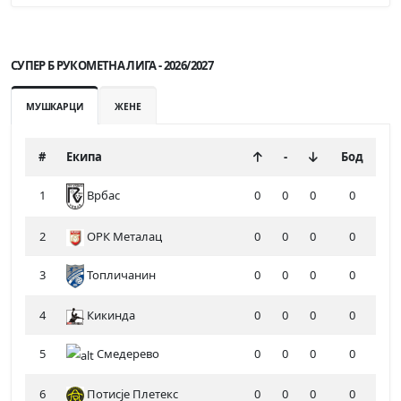
СУПЕР Б РУКОМЕТНА ЛИГА - 2026/2027
МУШКАРЦИ
ЖЕНЕ
#
Екипа
-
Бод
1
0
0
0
0
Врбас
2
ОРК Металац
0
0
0
0
3
Топличанин
0
0
0
0
4
Кикинда
0
0
0
0
5
Смедерево
0
0
0
0
6
Потисје Плетекс
0
0
0
0