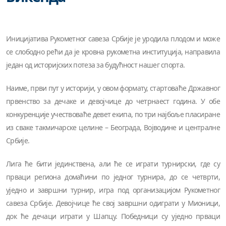
Иницијатива Рукометног савеза Србије је уродила плодом и може
се слободно рећи да је кровна рукометна институција, направила
један од историјских потеза за будућност нашег спорта.
Наиме, први пут у историји, у овом формату, стартоваће Државног
првенство за дечаке и девојчице до четрнаест година. У обе
конкуренције учествоваће девет екипа, по три најбоље пласиране
из сваке такмичарске целине – Београда, Војводине и централне
Србије.
Лига ће бити јединствена, али ће се играти турнирски, где су
прваци региона домаћини по једног турнира, до се четврти,
уједно и завршни турнир, игра под организацијом Рукометног
савеза Србије. Девојчице ће свој завршни одиграти у Мионици,
док ће дечаци играти у Шапцу. Победници су уједно прваци