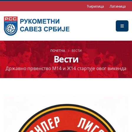
Ћирилица
Латиница
ПОЧЕТНА
ВЕСТИ
Вести
Државно првенство М14 и Ж14 стартује овог викенда