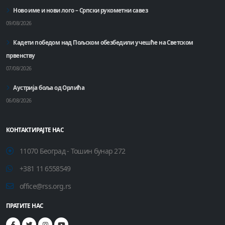
Ново име и нови лого – Српски рукометни савез
09/08/2026
Кадети победом над Пољском обезбедили учешће на Светском
првенству
07/08/2026
Аустрија боља од Орлића
06/08/2026
КОНТАКТИРАЈТЕ НАС
11070 Београд - Тошин бунар 272
+381 11 6558549
office@rss.org.rs
ПРАТИТЕ НАС