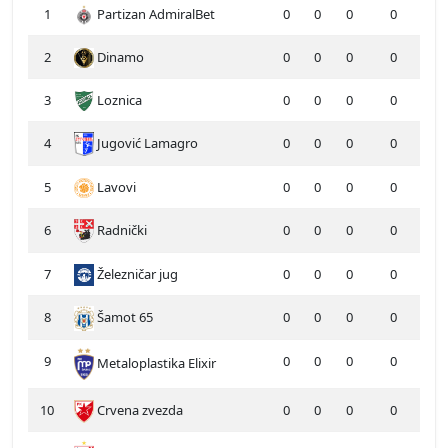
1
Partizan AdmiralBet
0
0
0
0
2
Dinamo
0
0
0
0
3
Loznica
0
0
0
0
4
Jugović Lamagro
0
0
0
0
5
Lavovi
0
0
0
0
6
Radnički
0
0
0
0
7
Železničar jug
0
0
0
0
8
Šamot 65
0
0
0
0
9
0
0
0
0
Metaloplastika Elixir
10
Crvena zvezda
0
0
0
0