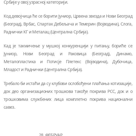
Србије у овој узрасној категорији.
Код девојчица ће се борити Јуниор, Црвена звезда и Нови Београд
(Београд), Врбас, Спартак Дебељача и Темерин (Војводина), Слога,
Раднички КГ и Металац (Централна Србија).
Кад је такмичење у мушкој конкуренцији у питању, бориће се
Јуниор, Нови Београд и Раковица (Београд), Динамо,
Металопластика и Потисје Плетекс (Војводина), Дубочица,
Младост и Раднички (Централна Србија).
Требало би истаћи да су клубови ослобођени плаћања котизације,
док део организационих трошкова такође покрива РСС, док и о
трошковима службених лица комплетно покрива национални
савез.
28. ФЕБРУАР