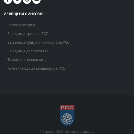
ИЗДВОЈЕНИ ЛИНКОВИ
Репрезентација
Заједница тренера РСС
Заједница судија и контролора РСС
Заједница делегата РСС
Такмичарска књижица
Контакт подаци канцеларије РСС
© Copyright
2026 .
Сва права задржана.