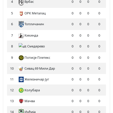
4
0
0
0
0
Врбас
5
ОРК Металац
0
0
0
0
6
Топличанин
0
0
0
0
7
Кикинда
0
0
0
0
8
Смедерево
0
0
0
0
9
Потисје Плетекс
0
0
0
0
10
Сивац 69 Мили Дар
0
0
0
0
11
Железничар Југ
0
0
0
0
12
Колубара
0
0
0
0
13
Мачва
0
0
0
0
14
Инђија
0
0
0
0