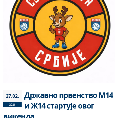
Државно првенство М14
27.02.
и Ж14 стартује овог
2026
викенда