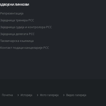
ЗДВОЈЕНИ ЛИНКОВИ
Репрезентација
Заједница тренера РСС
Заједница судија и контролора РСС
Заједница делегата РСС
Такмичарска књижица
Контакт подаци канцеларије РСС
Почетна
Историја
Фото галерија
Видео галерија