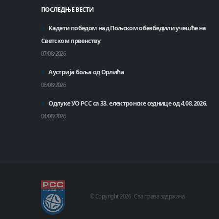
ПОСЛЕДЊЕ ВЕСТИ
Кадети победом над Пољском обезбедили учешће на
Светском првенству
07/08/2026
Аустрија боља од Орлића
06/08/2026
Одлуке УО РСС са 33. електронске седнице од 4.08.2026.
04/08/2026
© Copyright
2026 .
Сва права задржана.