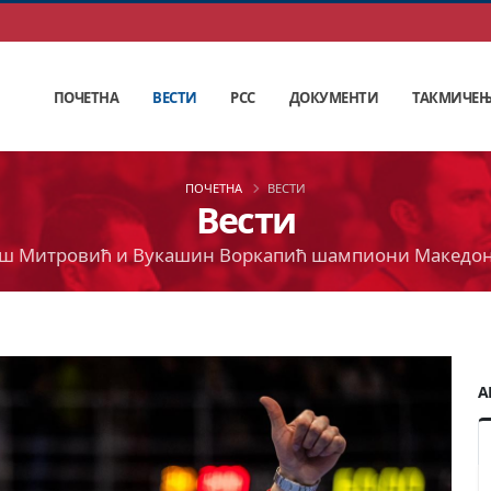
ПОЧЕТНА
ВЕСТИ
РСС
ДОКУМЕНТИ
ТАКМИЧЕ
ПОЧЕТНА
ВЕСТИ
Вести
ш Митровић и Вукашин Воркапић шампиони Македон
А