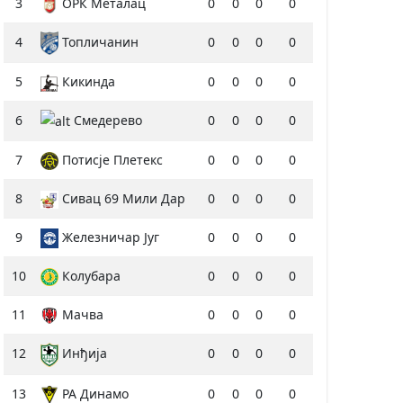
3
ОРК Металац
0
0
0
0
4
Топличанин
0
0
0
0
5
Кикинда
0
0
0
0
6
Смедерево
0
0
0
0
7
Потисје Плетекс
0
0
0
0
8
Сивац 69 Мили Дар
0
0
0
0
9
Железничар Југ
0
0
0
0
10
Колубара
0
0
0
0
11
Мачва
0
0
0
0
12
Инђија
0
0
0
0
13
РА Динамо
0
0
0
0