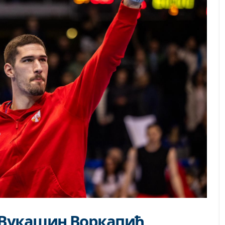
 Вукашин Воркапић