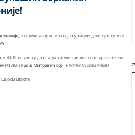
није!
кедоније
, а велики допринос освајању титуле дали су и српски
ић
.
м 34:19 и тако су дошли до титуле три кола пре краја сезоне.
С
езентативац
Урош Митровић
који је постигао осам голова.
е широм Европе!