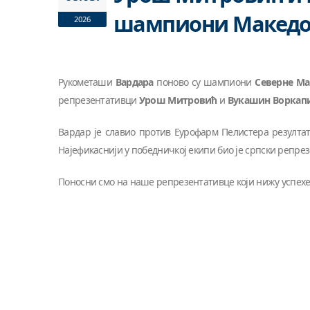
шампиони Македо
2026
Рукометаши
Вардара
поново су шампиони
Северне Ма
репрезентативци
Урош Митровић
и
Вукашин Воркап
Вардар је славио против Еурофарм Пелистера резултато
Најефикаснији у победничкој екипи био је српски репр
Поносни смо на наше репрезентативце који нижу успех