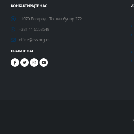
КОНТАКТИРАЈТЕ НАС
И
11070 Београд - Тошин бунар 272
+381 11 6558549
office@rss.org.rs
ПРАТИТЕ НАС