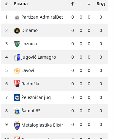
#
Екипа
-
Бод
1
Partizan AdmiralBet
0
0
0
0
2
Dinamo
0
0
0
0
3
Loznica
0
0
0
0
4
Jugović Lamagro
0
0
0
0
5
Lavovi
0
0
0
0
6
Radnički
0
0
0
0
7
Železničar jug
0
0
0
0
8
Šamot 65
0
0
0
0
9
0
0
0
0
Metaloplastika Elixir