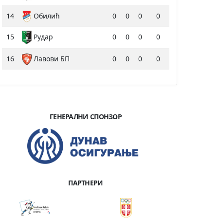
14
Обилић
0
0
0
0
15
Рудар
0
0
0
0
16
Лавови БП
0
0
0
0
ГЕНЕРАЛНИ СПОНЗОР
ПАРТНЕРИ