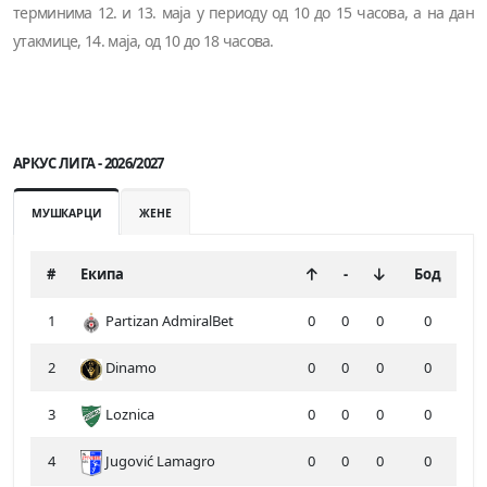
терминима 12. и 13. маја у периоду од 10 до 15 часова, а на дан
утакмице, 14. маја, од 10 до 18 часова.
АРКУС ЛИГА - 2026/2027
МУШКАРЦИ
ЖЕНЕ
#
Екипа
-
Бод
1
Partizan AdmiralBet
0
0
0
0
2
Dinamo
0
0
0
0
3
Loznica
0
0
0
0
4
Jugović Lamagro
0
0
0
0