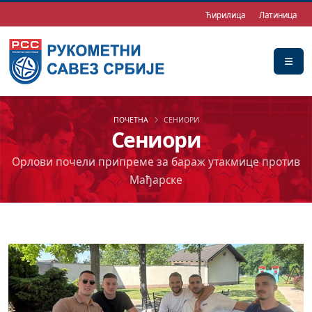
Ћирилица
Латиница
ПОЧЕТНА
СЕНИОРИ
Сениори
Орлови почели припреме за бараж утакмице против
Мађарске