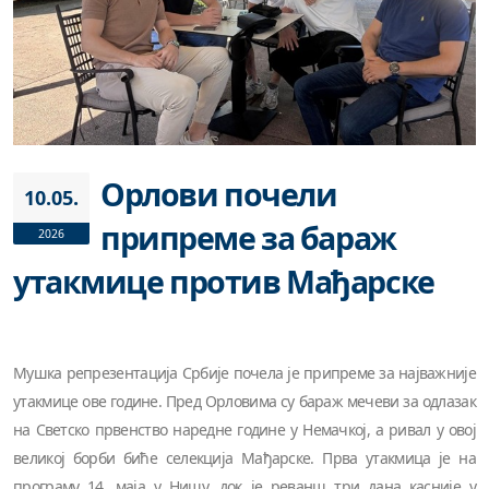
Орлови почели
10.05.
припреме за бараж
2026
утакмице против Мађарске
Мушка репрезентација Србије почела је припреме за најважније
утакмице ове године. Пред Орловима су бараж мечеви за одлазак
на Светско првенство наредне године у Немачкој, а ривал у овој
великој борби биће селекција Мађарске. Прва утакмица је на
програму 14. маја у Нишу, док је реванш три дана касније у