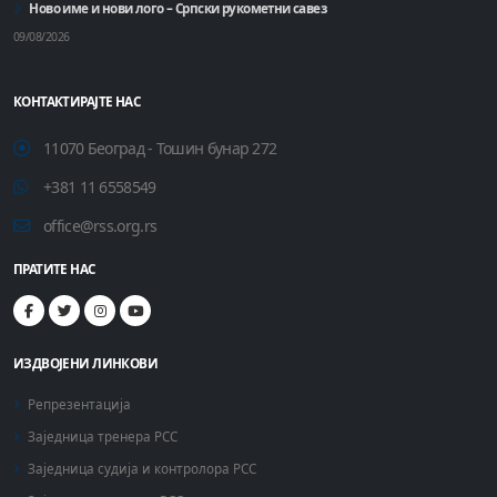
Ново име и нови лого – Српски рукометни савез
09/08/2026
КОНТАКТИРАЈТЕ НАС
11070 Београд - Тошин бунар 272
+381 11 6558549
office@rss.org.rs
ПРАТИТЕ НАС
ИЗДВОЈЕНИ ЛИНКОВИ
Репрезентација
Заједница тренера РСС
Заједница судија и контролора РСС