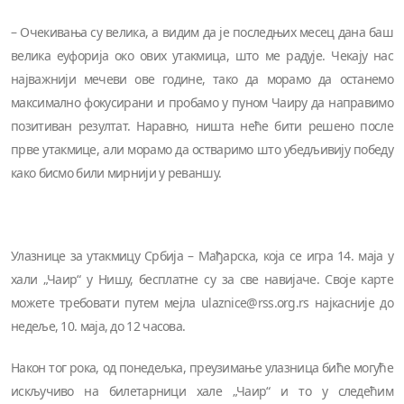
– Очекивања су велика, а видим да је последњих месец дана баш
велика еуфорија око ових утакмица, што ме радује. Чекају нас
најважнији мечеви ове године, тако да морамо да останемо
максимално фокусирани и пробамо у пуном Чаиру да направимо
позитиван резултат. Наравно, ништа неће бити решено после
прве утакмице, али морамо да остваримо што убедљивију победу
како бисмо били мирнији у реваншу.
Улазнице за утакмицу Србија – Мађарска, која се игра 14. маја у
хали „Чаир“ у Нишу, бесплатне су за све навијаче. Своје карте
можете требовати путем мејла ulaznice@rss.org.rs најкасније до
недеље, 10. маја, до 12 часова.
Након тог рока, од понедељка, преузимање улазница биће могуће
искључиво на билетарници хале „Чаир“ и то у следећим