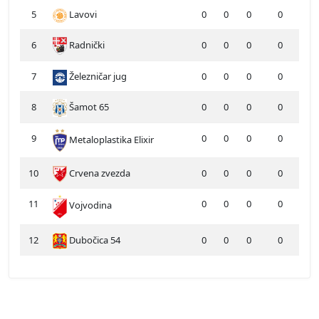
5
Lavovi
0
0
0
0
6
Radnički
0
0
0
0
7
Železničar jug
0
0
0
0
8
Šamot 65
0
0
0
0
9
0
0
0
0
Metaloplastika Elixir
10
Crvena zvezda
0
0
0
0
11
0
0
0
0
Vojvodina
12
Dubočica 54
0
0
0
0