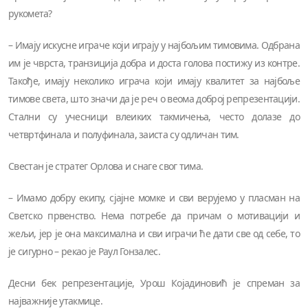
рукомета?
– Имају искусне играче који играју у најбољим тимовима. Одбрана
им је чврста, транзиција добра и доста голова постижу из контре.
Такође, имају неколико играча који имају квалитет за најбоље
тимове света, што значи да је реч о веома доброј репрезентацији.
Стални су учесници влеиких такмичења, често долазе до
четвртфинала и полуфинала, заиста су одличан тим.
Свестан је стратег Орлова и снаге свог тима.
– Имамо добру екипу, сјајне момке и сви верујемо у пласман на
Светско првенство. Нема потребе да причам о мотивацији и
жељи, јер је она максимална и сви играчи ће дати све од себе, то
је сигурно – рекао је Раул Гонзалес.
Десни бек репрезентације, Урош Којадиновић је спреман за
најважније утакмице.