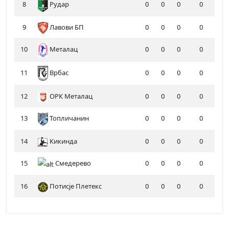
8
Рудар
0
0
0
0
9
Лавови БП
0
0
0
0
10
Металац
0
0
0
0
11
0
0
0
0
Врбас
12
ОРК Металац
0
0
0
0
13
Топличанин
0
0
0
0
14
Кикинда
0
0
0
0
15
Смедерево
0
0
0
0
16
Потисје Плетекс
0
0
0
0