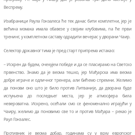
Веспрему.
Изабраници Раула Гонзалеса ће тек данас бити комплетни, јер је
већина момака имала обавезе у својим клубовима, па ће први
тренинг, у комплетном саставу одрадити вечерас у дворани Чаир.
Селектор државног тима је пред старт припрема истакао:
– Искрен да будем, очекујем победе и да се пласирамо на Светско
првенство. Знамо да је веома тешко, јер Мађарска има веома
добре играче и одличног тренера, али бићемо спремни. Желимо
да понови оно што је било против Литваније, да дворана буде
испуњена до последњег места, јер је атмосфера била
невероватна. Искрено, осећали смо се феноменално играјући у
Чаиру, желимо да поновимо све то и против Мађара – рекао је
Раул Гонзалес.
Противник је веома добар, годинама су у врху европског