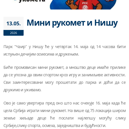
Мини рукомет и Нишу
13.05.
2026
Парк "Чаир" у Нишу ће у четвртак 14. маја од 14 часова бити
испуњен дечијим осмесима и дружењем.
Биће промовисан мини рукомет, а мноштво деце имаће прилике
да се упозна да овим спортом кроз игру и занимљиве активности.
Сви заинтересовани могу прошетати до парка и доћи да се
дружимо и уживамо.
Ово је само увертира пред оно што нас очекује 16. маја када ће
цела Србија играти мини рукомет. На више од 75 локација широм
земље хиљаде деце ће послати најлепшу могућу слику
Србије,слику спорта, осмеха, заједништва и будућности.