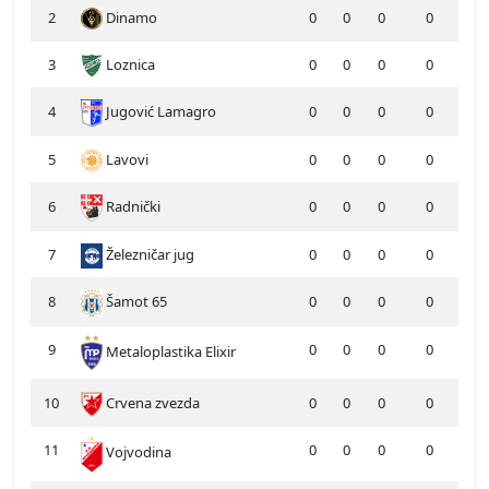
2
Dinamo
0
0
0
0
3
Loznica
0
0
0
0
4
Jugović Lamagro
0
0
0
0
5
Lavovi
0
0
0
0
6
Radnički
0
0
0
0
7
Železničar jug
0
0
0
0
8
Šamot 65
0
0
0
0
9
0
0
0
0
Metaloplastika Elixir
10
Crvena zvezda
0
0
0
0
11
0
0
0
0
Vojvodina