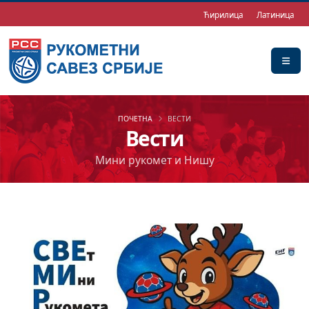
Ћирилица
Латиница
ПОЧЕТНА
ВЕСТИ
Вести
Мини рукомет и Нишу