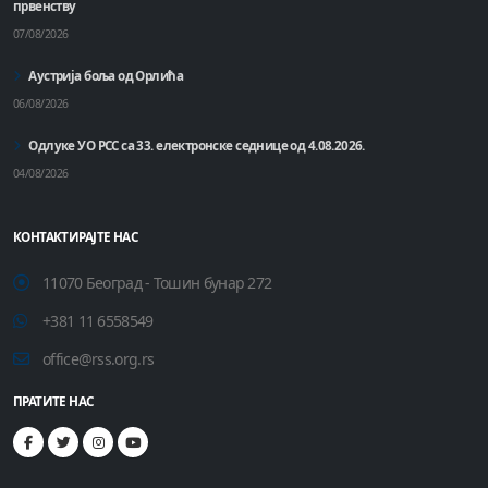
првенству
07/08/2026
Аустрија боља од Орлића
06/08/2026
Одлуке УО РСС са 33. електронске седнице од 4.08.2026.
04/08/2026
КОНТАКТИРАЈТЕ НАС
11070 Београд - Тошин бунар 272
+381 11 6558549
office@rss.org.rs
ПРАТИТЕ НАС