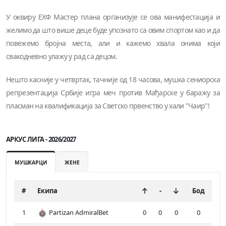
У оквиру ЕХФ Мастер плана организује се ова манифестација и
желимо да што више деце буде упознато са овим спортом као и да
повежемо бројна места, али и кажемо хвала онима који
свакодневно улажу у рад са децом.
Нешто касније у четвртак, тачније од 18 часова, мушка сениорска
репрезентација Србије игра меч против Мађарске у баражу за
пласман на квалификација за Светско првенство у хали "Чаир"!
АРКУС ЛИГА - 2026/2027
МУШКАРЦИ
ЖЕНЕ
#
Екипа
-
Бод
1
Partizan AdmiralBet
0
0
0
0