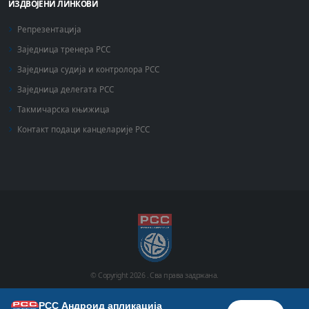
ИЗДВОЈЕНИ ЛИНКОВИ
Репрезентација
Заједница тренера РСС
Заједница судија и контролора РСС
Заједница делегата РСС
Такмичарска књижица
Контакт подаци канцеларије РСС
© Copyright
2026 .
Сва права задржана.
РСС Андроид апликација