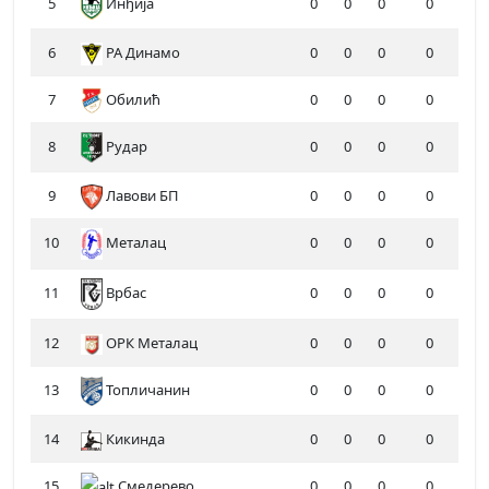
5
Инђија
0
0
0
0
6
РА Динамо
0
0
0
0
7
Обилић
0
0
0
0
8
Рудар
0
0
0
0
9
Лавови БП
0
0
0
0
10
Металац
0
0
0
0
11
0
0
0
0
Врбас
12
ОРК Металац
0
0
0
0
13
Топличанин
0
0
0
0
14
Кикинда
0
0
0
0
15
Смедерево
0
0
0
0