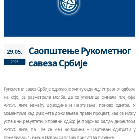
Саопштење Рукометног
29.05.
савеза Србије
2026
Рукометни савез Србије одржао је хитну седницу Управног одбора
на којој се разматрала молба, да се утакмица финала плеј-офа
АРКУС лиге између Војводине и Партизана, поново одигра. У
моментима кад рукомета доживљава прави процват, кад се нижу
успешни резултати, Управни одбор је подржао одлуку директора
АРКУС лиге, па ће се меч Војводина – Партизан одиграти у
понедељак, 1. јуна, у Новом Саду, без присуства публике.