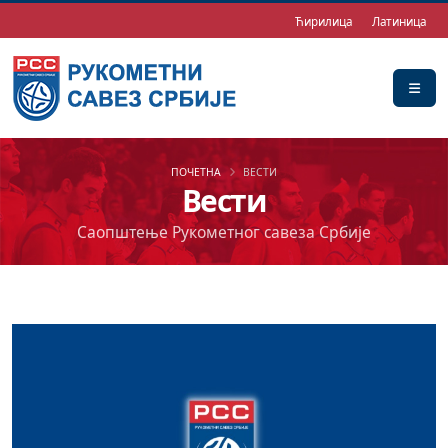
Ћирилица
Латиница
ПОЧЕТНА
ВЕСТИ
Вести
Саопштење Рукометног савеза Србије