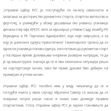
„Управни одбор РСС је, поступајући по начелу савесности и
залагања за достојанство рукометног спорта, спортско витештво и
фер-плеј, а узимајући у обзир дешавања око реванш утакмице
финала плеј-офа АРКУС лиге за мушкарце у Новом Саду, између РК
Војводина и РК Партизан АдмиралБет, која није завршена, а за
коју је донесена одлука првостепеног такмичарског органа да се
односна утакмица поново одигра, констатовао да рукометни спорт
у последње време доживљава енормни развојни напредак, те да
је од вишеструког значаја да се и ова нежељена ситуација реши
на најспортскији начин, како би првак државе био добијен на
примеран и учтив начин.
Управни одбор РСС посебно има у виду чињеницу да се и
гостујућа екипа у овом случају обратила Савезу са жељом да се
освајање титуле реши часно и онако како доликује правим
спортистима. Стога, Управни одбор РСС је заузео становиште да