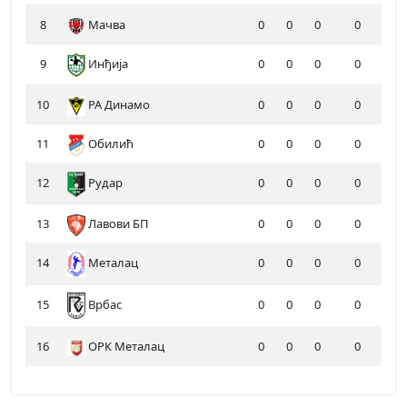
8
Мачва
0
0
0
0
9
Инђија
0
0
0
0
10
РА Динамо
0
0
0
0
11
Обилић
0
0
0
0
12
Рудар
0
0
0
0
13
Лавови БП
0
0
0
0
14
Металац
0
0
0
0
15
0
0
0
0
Врбас
16
ОРК Металац
0
0
0
0