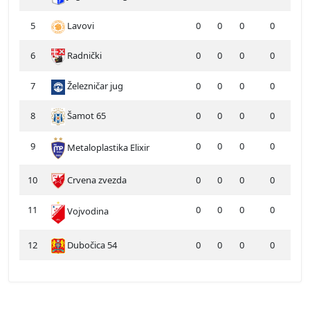
5
Lavovi
0
0
0
0
6
Radnički
0
0
0
0
7
Železničar jug
0
0
0
0
8
Šamot 65
0
0
0
0
9
0
0
0
0
Metaloplastika Elixir
10
Crvena zvezda
0
0
0
0
11
0
0
0
0
Vojvodina
12
Dubočica 54
0
0
0
0