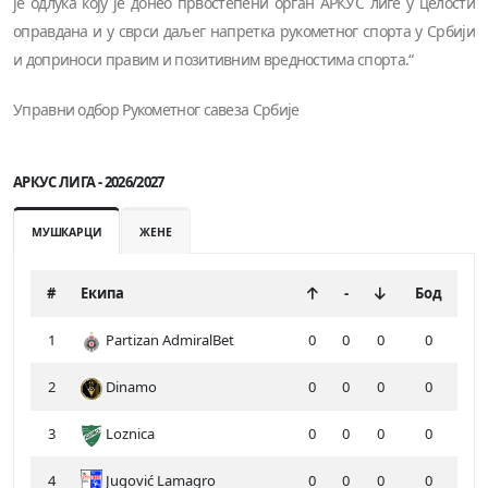
је одлука коју је донео првостепени орган АРКУС лиге у целости
оправдана и у сврси даљег напретка рукометног спорта у Србији
и доприноси правим и позитивним вредностима спорта.“
Управни одбор Рукометног савеза Србије
АРКУС ЛИГА - 2026/2027
МУШКАРЦИ
ЖЕНЕ
#
Екипа
-
Бод
1
Partizan AdmiralBet
0
0
0
0
2
Dinamo
0
0
0
0
3
Loznica
0
0
0
0
4
Jugović Lamagro
0
0
0
0