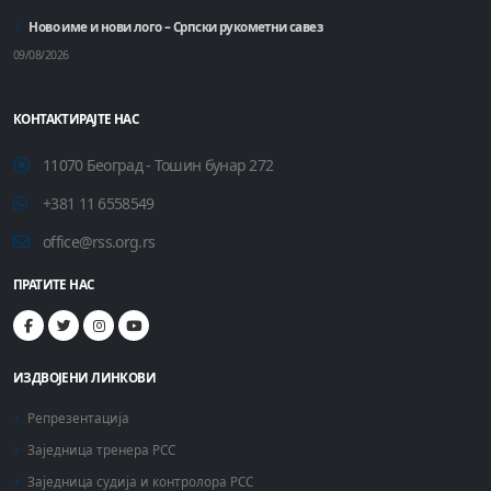
Ново име и нови лого – Српски рукометни савез
09/08/2026
КОНТАКТИРАЈТЕ НАС
11070 Београд - Тошин бунар 272
+381 11 6558549
office@rss.org.rs
ПРАТИТЕ НАС
ИЗДВОЈЕНИ ЛИНКОВИ
Репрезентација
Заједница тренера РСС
Заједница судија и контролора РСС