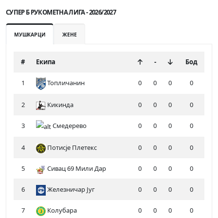
СУПЕР Б РУКОМЕТНА ЛИГА - 2026/2027
МУШКАРЦИ
ЖЕНЕ
#
Екипа
-
Бод
1
Топличанин
0
0
0
0
2
Кикинда
0
0
0
0
3
Смедерево
0
0
0
0
4
Потисје Плетекс
0
0
0
0
5
Сивац 69 Мили Дар
0
0
0
0
6
Железничар Југ
0
0
0
0
7
Колубара
0
0
0
0