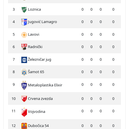
3
Loznica
0
0
0
0
4
Jugović Lamagro
0
0
0
0
5
Lavovi
0
0
0
0
6
Radnički
0
0
0
0
7
Železničar jug
0
0
0
0
8
Šamot 65
0
0
0
0
9
0
0
0
0
Metaloplastika Elixir
10
Crvena zvezda
0
0
0
0
11
0
0
0
0
Vojvodina
12
Dubočica 54
0
0
0
0