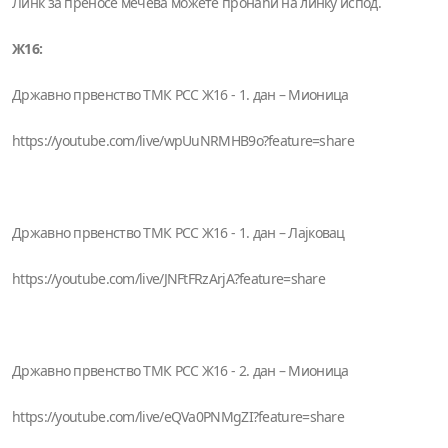
Линк за преносе мечева можете пронаћи на линку испод.
Ж16:
Државно првенство ТМК РСС Ж16 - 1. дан – Мионица
https://youtube.com/live/wpUuNRMHB9o?feature=share
Државно првенство ТМК РСС Ж16 - 1. дан – Лајковац
https://youtube.com/live/JNFtFRzArjA?feature=share
Државно првенство ТМК РСС Ж16 - 2. дан – Мионица
https://youtube.com/live/eQVa0PNMgZI?feature=share