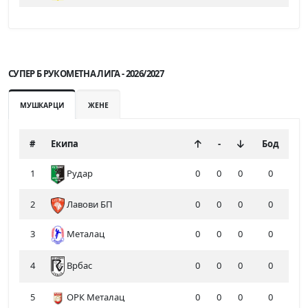
СУПЕР Б РУКОМЕТНА ЛИГА - 2026/2027
МУШКАРЦИ
ЖЕНЕ
#
Екипа
-
Бод
1
Рудар
0
0
0
0
2
Лавови БП
0
0
0
0
3
Металац
0
0
0
0
4
0
0
0
0
Врбас
5
ОРК Металац
0
0
0
0