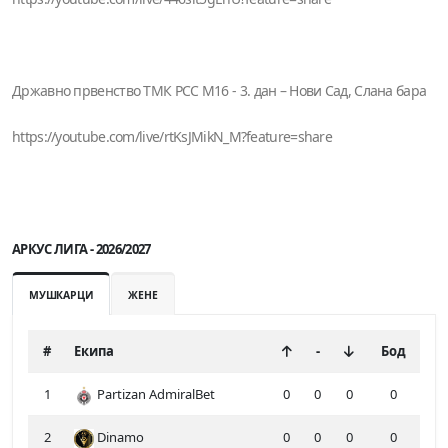
Државно првенство ТМК РСС М16 - 3. дан – Нови Сад, Слана бара
https://youtube.com/live/rtKsJMikN_M?feature=share
АРКУС ЛИГА - 2026/2027
МУШКАРЦИ
ЖЕНЕ
#
Екипа
-
Бод
1
Partizan AdmiralBet
0
0
0
0
2
Dinamo
0
0
0
0