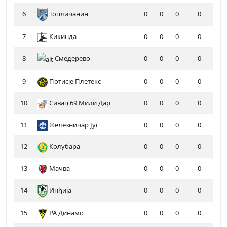
6
Топличанин
0
0
0
0
7
Кикинда
0
0
0
0
8
Смедерево
0
0
0
0
9
Потисје Плетекс
0
0
0
0
10
Сивац 69 Мили Дар
0
0
0
0
11
Железничар Југ
0
0
0
0
12
Колубара
0
0
0
0
13
Мачва
0
0
0
0
14
Инђија
0
0
0
0
15
РА Динамо
0
0
0
0