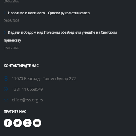
09/08/2026
Ново име и нови лого – Српски рукометни савез
09/08/2026
Кадети победом над Пољском обезбедили учешће на Светском
првенству
07/08/2026
КОНТАКТИРАЈТЕ НАС
11070 Београд - Тошин бунар 272
+381 11 6558549
office@rss.org.rs
ПРАТИТЕ НАС