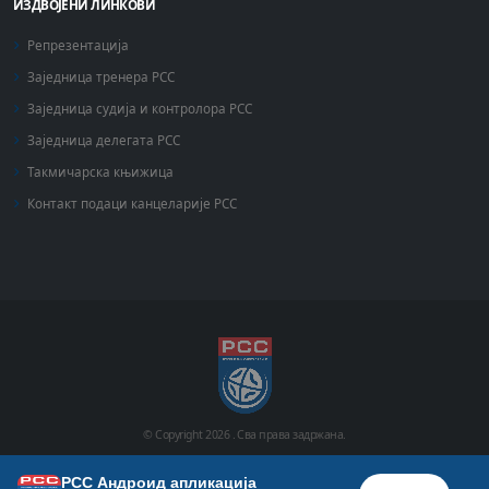
ИЗДВОЈЕНИ ЛИНКОВИ
Репрезентација
Заједница тренера РСС
Заједница судија и контролора РСС
Заједница делегата РСС
Такмичарска књижица
Контакт подаци канцеларије РСС
© Copyright
2026 .
Сва права задржана.
РСС Андроид апликација