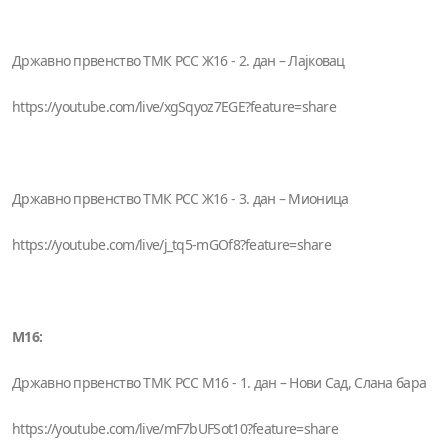
Државно првенство ТМК РСС Ж16 - 2. дан – Лајковац
https://youtube.com/live/xgSqyoz7EGE?feature=share
Државно првенство ТМК РСС Ж16 - 3. дан – Мионица
https://youtube.com/live/j_tq5-mGOf8?feature=share
М16:
Државно првенство ТМК РСС М16 - 1. дан – Нови Сад, Слана бара
https://youtube.com/live/mF7bUFSot10?feature=share