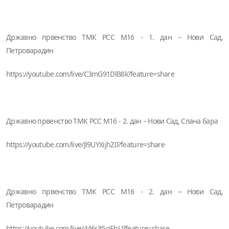
Државно првенство ТМК РСС М16 - 1. дан – Нови Сад,
Петроварадин
https://youtube.com/live/C3mG91DlB8k?feature=share
Државно првенство ТМК РСС М16 - 2. дан – Нови Сад, Слана бара
https://youtube.com/live/Jl9UYXijhZ0?feature=share
Државно првенство ТМК РСС М16 - 2. дан – Нови Сад,
Петроварадин
https://youtube.com/live/446slt5gEhU?feature=share