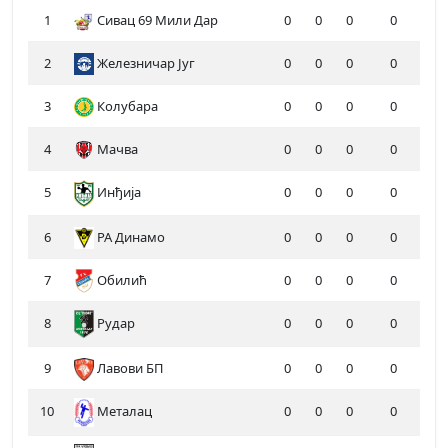
1
Сивац 69 Мили Дар
0
0
0
0
2
Железничар Југ
0
0
0
0
3
Колубара
0
0
0
0
4
Мачва
0
0
0
0
5
Инђија
0
0
0
0
6
РА Динамо
0
0
0
0
7
Обилић
0
0
0
0
8
Рудар
0
0
0
0
9
Лавови БП
0
0
0
0
10
Металац
0
0
0
0