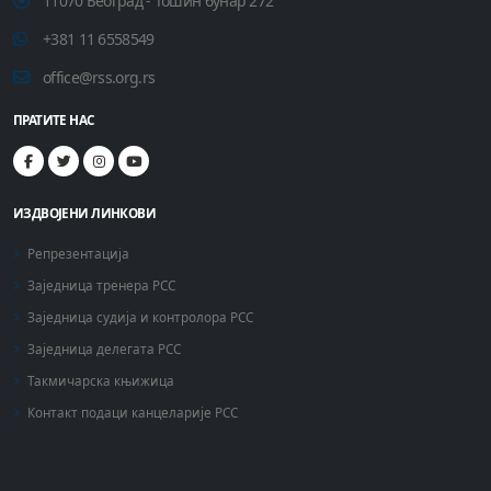
11070 Београд - Тошин бунар 272
+381 11 6558549
office@rss.org.rs
ПРАТИТЕ НАС
ИЗДВОЈЕНИ ЛИНКОВИ
Репрезентација
Заједница тренера РСС
Заједница судија и контролора РСС
Заједница делегата РСС
Такмичарска књижица
Контакт подаци канцеларије РСС