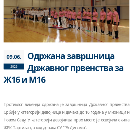
Одржана завршница
09.06.
Државног првенства за
2026
Ж16 и М16
Протеклог викенда одржана је завршница Државног првенства
Србије у категорији девојчица и дечака до 16 година у Мионици и
Новом Саду. У категорији девојчица прво место је освојила екипа
ЖРК Партизан, а код дечака СУ "РА Динамо".