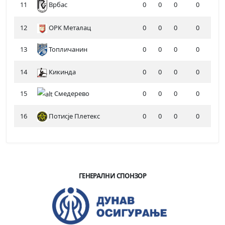
11
0
0
0
0
Врбас
12
ОРК Металац
0
0
0
0
13
Топличанин
0
0
0
0
14
Кикинда
0
0
0
0
15
Смедерево
0
0
0
0
16
Потисје Плетекс
0
0
0
0
ГЕНЕРАЛНИ СПОНЗОР