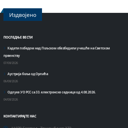
Издвојено
ПОСЛЕДЊЕ ВЕСТИ
Кадети победом над Пољском обезбедили учешће на Светском
првенству
07/08/2026
Аустрија боља од Орлића
06/08/2026
Одлуке УО РСС са 33. електронске седнице од 4.08.2026.
04/08/2026
КОНТАКТИРАЈТЕ НАС