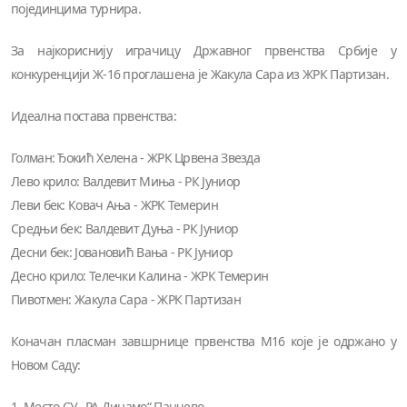
појединцима турнира.
За најкориснију играчицу Државног првенства Србије у
конкуренцији Ж-16 проглашена је Жакула Сара из ЖРК Партизан.
Идеална постава првенства:
Голман: Ђокић Хелена - ЖРК Црвена Звезда
Лево крило: Валдевит Миња - РК Јуниор
Леви бек: Ковач Ања - ЖРК Темерин
Средњи бек: Валдевит Дуња - РК Јуниор
Десни бек: Јовановић Вања - РК Јуниор
Десно крило: Телечки Калина - ЖРК Темерин
Пивотмен: Жакула Сара - ЖРК Партизан
Коначан пласман завшрнице првенства М16 које је одржано у
Новом Саду:
1. Место СУ „РА Динамо“ Панчево