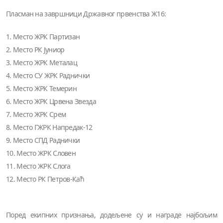
Пласман на завршници Државног првенства Ж16:
1. Место ЖРК Партизан
2. Место РК Јуниор
3. Место ЖРК Металац
4. Место СУ ЖРК Раднички
5. Место ЖРК Темерин
6. Место ЖРК Црвена Звезда
7. Место ЖРК Срем
8. Место ГЖРК Напредак-12
9. Место СПД Раднички
10. Место ЖРК Словен
11. Место ЖРК Слога
12. Место РК Петров-Каћ
Поред екипних признања, додељене су и награде најбољим