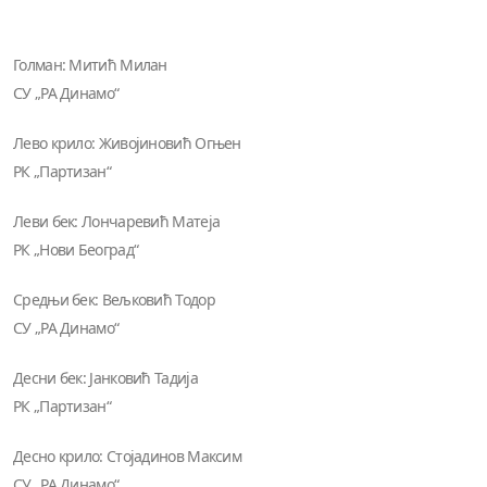
Голман: Митић Милан
СУ „РА Динамо“
Лево крило: Живојиновић Огњен
РК „Партизан“
Леви бек: Лончаревић Матеја
РК „Нови Београд“
Средњи бек: Вељковић Тодор
СУ „РА Динамо“
Десни бек: Јанковић Тадија
РК „Партизан“
Десно крило: Стојадинов Максим
СУ „РА Динамо“