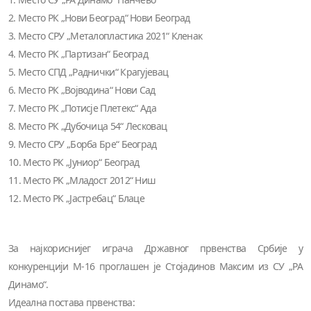
2. Место РК „Нови Београд“ Нови Београд
3. Место СРУ „Металопластика 2021“ Кленак
4. Место РК „Партизан“ Београд
5. Место СПД „Раднички“ Крагујевац
6. Место РК „Војводина“ Нови Сад
7. Место РК „Потисје Плетекс“ Ада
8. Место РК „Дубочица 54“ Лесковац
9. Место СРУ „Борба Бре“ Београд
10. Место РК „Јуниор“ Београд
11. Место РК „Младост 2012“ Ниш
12. Место РК „Јастребац“ Блаце
За најкориснијег играча Државног првенства Србије у
конкуренцији М-16 проглашен је Стојадинов Максим из СУ „РА
Динамо“.
Идеална постава првенства: