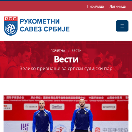
Ћирилица
Латиница
ПОЧЕТНА
ВЕСТИ
Вести
Велико признање за српски судијски пар