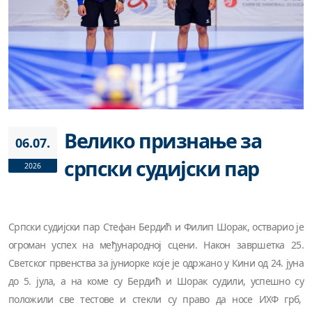
Велико признање за
06.07.
српски судијски пар
2026
Српски судијски пар Стефан Бердић и Филип Шорак, остварио је
огроман успех на међународној сцени. Након завршетка 25.
Светског првенства за јуниорке које је одржано у Кини од 24. јуна
до 5. јула, а на коме су Бердић и Шорак судили, успешно су
положили све тестове и стекли су право да носе ИХФ грб,