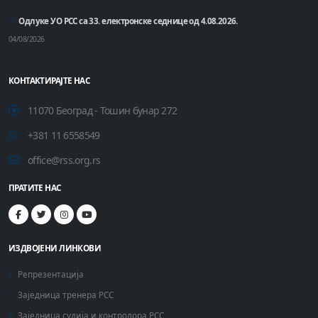
Одлуке УО РСС са 33. електронске седнице од 4.08.2026.
04/08/2026
КОНТАКТИРАЈТЕ НАС
11070 Београд - Тошин бунар 272
+381 11 6558549
office@rss.org.rs
ПРАТИТЕ НАС
ИЗДВОЈЕНИ ЛИНКОВИ
Репрезентација
Заједница тренера РСС
Заједница судија и контролора РСС