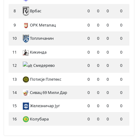
8
0
0
0
0
Врбас
9
ОРК Металац
0
0
0
0
10
Топличанин
0
0
0
0
11
Кикинда
0
0
0
0
12
Смедерево
0
0
0
0
13
Потисје Плетекс
0
0
0
0
14
Сивац 69 Мили Дар
0
0
0
0
15
Железничар Југ
0
0
0
0
16
Колубара
0
0
0
0