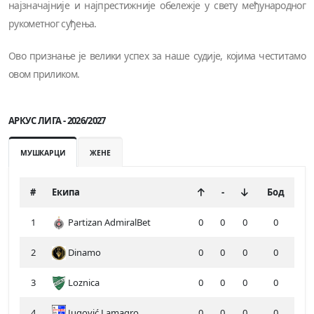
најзначајније и најпрестижније обележје у свету међународног
рукометног суђења.
Ово признање је велики успех за наше судије, којима честитамо
овом приликом.
АРКУС ЛИГА - 2026/2027
МУШКАРЦИ
ЖЕНЕ
#
Екипа
-
Бод
1
Partizan AdmiralBet
0
0
0
0
2
Dinamo
0
0
0
0
3
Loznica
0
0
0
0
4
Jugović Lamagro
0
0
0
0