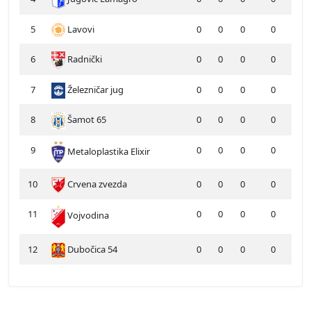
5
Lavovi
0
0
0
0
6
Radnički
0
0
0
0
7
Železničar jug
0
0
0
0
8
Šamot 65
0
0
0
0
9
0
0
0
0
Metaloplastika Elixir
10
Crvena zvezda
0
0
0
0
11
0
0
0
0
Vojvodina
12
Dubočica 54
0
0
0
0