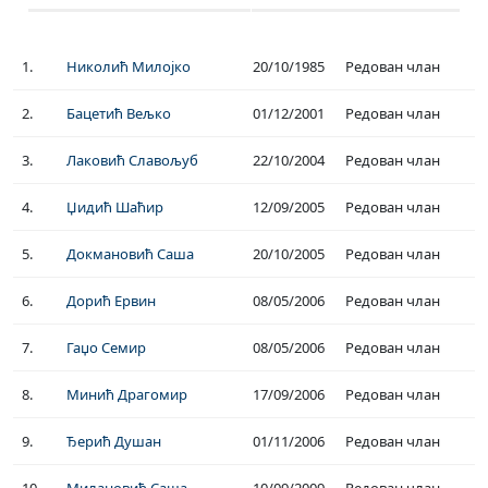
1.
Николић Милојко
20/10/1985
Редован члан
2.
Бацетић Вељко
01/12/2001
Редован члан
3.
Лаковић Славољуб
22/10/2004
Редован члан
4.
Џидић Шаћир
12/09/2005
Редован члан
5.
Докмановић Саша
20/10/2005
Редован члан
6.
Дорић Ервин
08/05/2006
Редован члан
7.
Гаџо Семир
08/05/2006
Редован члан
8.
Минић Драгомир
17/09/2006
Редован члан
9.
Ђерић Душан
01/11/2006
Редован члан