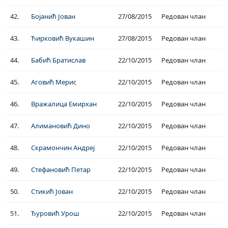
42.
Бојанић Јован
27/08/2015
Редован члан
43.
Ћирковић Вукашин
27/08/2015
Редован члан
44.
Бабић Братислав
22/10/2015
Редован члан
45.
Аговић Мерис
22/10/2015
Редован члан
46.
Вражалица Емирхан
22/10/2015
Редован члан
47.
Алимановић Дино
22/10/2015
Редован члан
48.
Скрамончин Андреј
22/10/2015
Редован члан
49.
Стефановић Петар
22/10/2015
Редован члан
50.
Стикић Јован
22/10/2015
Редован члан
51.
Ђуровић Урош
22/10/2015
Редован члан