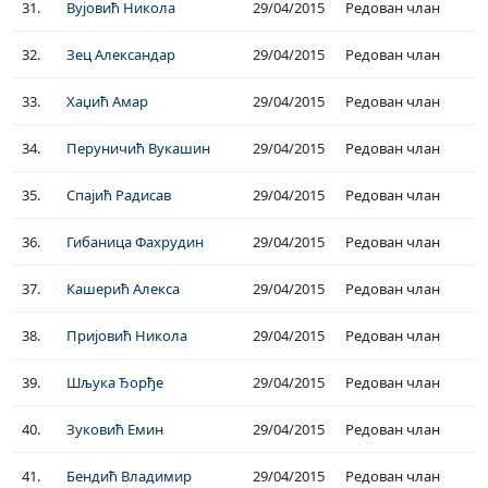
31.
Вујовић Никола
29/04/2015
Редован члан
32.
Зец Александар
29/04/2015
Редован члан
33.
Хаџић Амар
29/04/2015
Редован члан
34.
Перуничић Вукашин
29/04/2015
Редован члан
35.
Спајић Радисав
29/04/2015
Редован члан
36.
Гибаница Фахрудин
29/04/2015
Редован члан
37.
Кашерић Алекса
29/04/2015
Редован члан
38.
Пријовић Никола
29/04/2015
Редован члан
39.
Шљука Ђорђе
29/04/2015
Редован члан
40.
Зуковић Емин
29/04/2015
Редован члан
41.
Бендић Владимир
29/04/2015
Редован члан