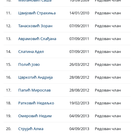
10.
Милановић Саша
10/09/2009
Редован члан
11.
Цвијовић Страхиња
14/01/2010
Редован члан
12.
Танасковић Зоран
07/09/2011
Редован члан
13.
Аврамовић Слађана
07/09/2011
Редован члан
14.
Слатина Адел
07/09/2011
Редован члан
15.
Полић Јово
26/03/2012
Редован члан
16.
Цвркотић Андрија
28/08/2012
Редован члан
17.
Папић Мирослав
28/08/2012
Редован члан
18.
Ратковић Недељко
19/02/2013
Редован члан
19.
Омеровић Недим
04/09/2013
Редован члан
20.
Струјић Алма
04/09/2013
Редован члан