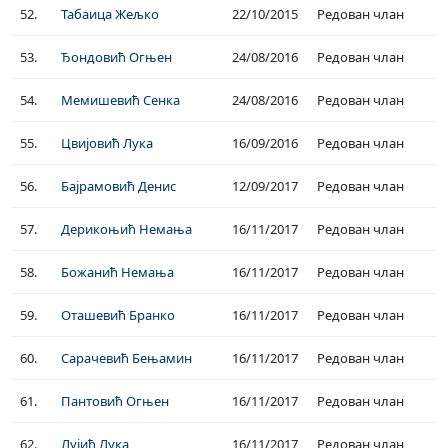
52.
Табаица Жељко
22/10/2015
Редован члан
53.
Ђондовић Огњен
24/08/2016
Редован члан
54.
Мемишевић Сенка
24/08/2016
Редован члан
55.
Цвијовић Лука
16/09/2016
Редован члан
56.
Бајрамовић Денис
12/09/2017
Редован члан
57.
Дерикоњић Немања
16/11/2017
Редован члан
58.
Божанић Немања
16/11/2017
Редован члан
59.
Оташевић Бранко
16/11/2017
Редован члан
60.
Сарачевић Бењамин
16/11/2017
Редован члан
61.
Пантовић Огњен
16/11/2017
Редован члан
62.
Лујић Лука
16/11/2017
Редован члан