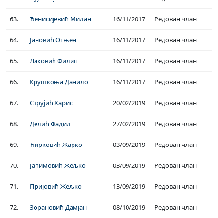
63.
Ђенисијевић Милан
16/11/2017
Редован члан
64.
Јановић Огњен
16/11/2017
Редован члан
65.
Лаковић Филип
16/11/2017
Редован члан
66.
Крушкоња Данило
16/11/2017
Редован члан
67.
Струјић Харис
20/02/2019
Редован члан
68.
Делић Фадил
27/02/2019
Редован члан
69.
Ћирковић Жарко
03/09/2019
Редован члан
70.
Јаћимовић Жељко
03/09/2019
Редован члан
71.
Пријовић Жељко
13/09/2019
Редован члан
72.
Зорановић Дамјан
08/10/2019
Редован члан