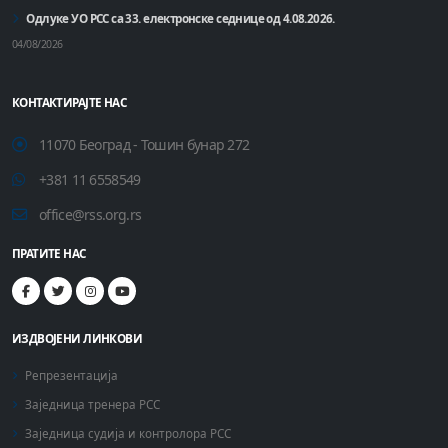
Одлуке УО РСС са 33. електронске седнице од 4.08.2026.
04/08/2026
КОНТАКТИРАЈТЕ НАС
11070 Београд - Тошин бунар 272
+381 11 6558549
office@rss.org.rs
ПРАТИТЕ НАС
ИЗДВОЈЕНИ ЛИНКОВИ
Репрезентација
Заједница тренера РСС
Заједница судија и контролора РСС