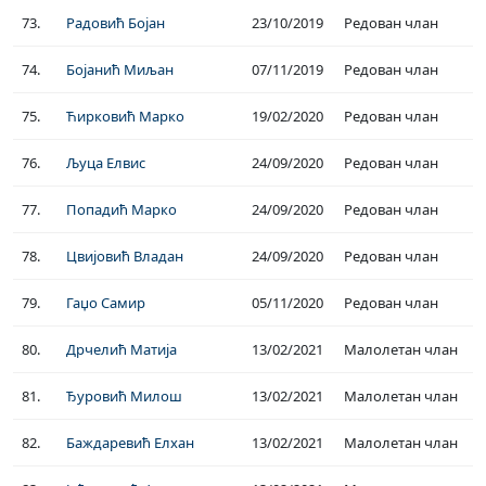
73.
Радовић Бојан
23/10/2019
Редован члан
74.
Бојанић Миљан
07/11/2019
Редован члан
75.
Ћирковић Марко
19/02/2020
Редован члан
76.
Љуца Елвис
24/09/2020
Редован члан
77.
Попадић Марко
24/09/2020
Редован члан
78.
Цвијовић Владан
24/09/2020
Редован члан
79.
Гаџо Самир
05/11/2020
Редован члан
80.
Дрчелић Матија
13/02/2021
Малолетан члан
81.
Ђуровић Милош
13/02/2021
Малолетан члан
82.
Баждаревић Елхан
13/02/2021
Малолетан члан