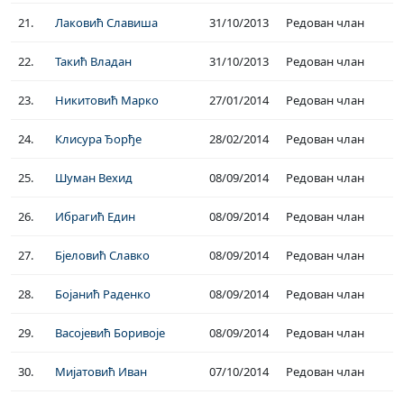
21.
Лаковић Славиша
31/10/2013
Редован члан
22.
Такић Владан
31/10/2013
Редован члан
23.
Никитовић Марко
27/01/2014
Редован члан
24.
Клисура Ђорђе
28/02/2014
Редован члан
25.
Шуман Вехид
08/09/2014
Редован члан
26.
Ибрагић Един
08/09/2014
Редован члан
27.
Бјеловић Славко
08/09/2014
Редован члан
28.
Бојанић Раденко
08/09/2014
Редован члан
29.
Васојевић Боривоје
08/09/2014
Редован члан
30.
Мијатовић Иван
07/10/2014
Редован члан