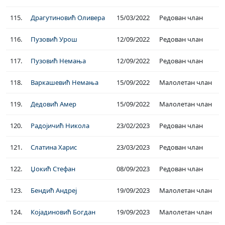
115.
Драгутиновић Оливера
15/03/2022
Редован члан
116.
Пузовић Урош
12/09/2022
Редован члан
117.
Пузовић Немања
12/09/2022
Редован члан
118.
Варкашевић Немања
15/09/2022
Малолетан члан
119.
Дедовић Амер
15/09/2022
Малолетан члан
120.
Радојичић Никола
23/02/2023
Редован члан
121.
Слатина Харис
23/03/2023
Редован члан
122.
Џокић Стефан
08/09/2023
Редован члан
123.
Бендић Андреј
19/09/2023
Малолетан члан
124.
Којадиновић Богдан
19/09/2023
Малолетан члан