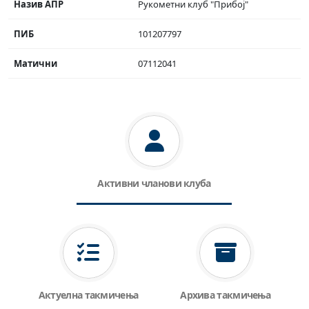
Назив АПР
Рукометни клуб "Прибој"
ПИБ
101207797
Матични
07112041
Активни чланови клуба
Актуелна такмичења
Архива такмичења