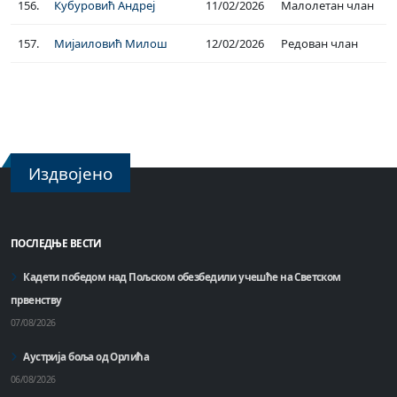
156.
Кубуровић Андреј
11/02/2026
Малолетан члан
157.
Мијаиловић Милош
12/02/2026
Редован члан
Издвојено
ПОСЛЕДЊЕ ВЕСТИ
Кадети победом над Пољском обезбедили учешће на Светском
првенству
07/08/2026
Аустрија боља од Орлића
06/08/2026