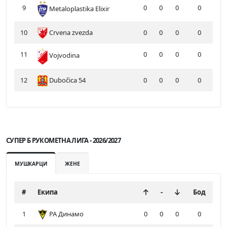
9
0
0
0
0
Metaloplastika Elixir
10
Crvena zvezda
0
0
0
0
11
0
0
0
0
Vojvodina
12
Dubočica 54
0
0
0
0
СУПЕР Б РУКОМЕТНА ЛИГА - 2026/2027
МУШКАРЦИ
ЖЕНЕ
#
Екипа
-
Бод
1
РА Динамо
0
0
0
0