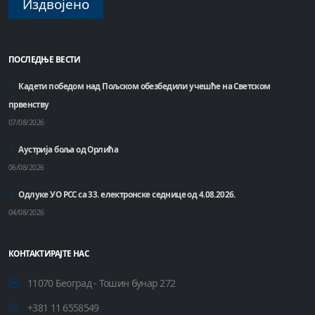
Издвојено
ПОСЛЕДЊЕ ВЕСТИ
Кадети победом над Пољском обезбедили учешће на Светском
првенству
07/08/2026
Аустрија боља од Орлића
06/08/2026
Одлуке УО РСС са 33. електронске седнице од 4.08.2026.
04/08/2026
КОНТАКТИРАЈТЕ НАС
11070 Београд - Тошин бунар 272
+381 11 6558549