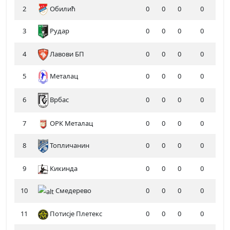
2
Обилић
0
0
0
0
3
Рудар
0
0
0
0
4
Лавови БП
0
0
0
0
5
Металац
0
0
0
0
6
0
0
0
0
Врбас
7
ОРК Металац
0
0
0
0
8
Топличанин
0
0
0
0
9
Кикинда
0
0
0
0
10
Смедерево
0
0
0
0
11
Потисје Плетекс
0
0
0
0