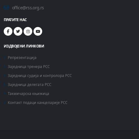
office@rss.org.rs
ПРАТИТЕ НАС
ИЗДВОЈЕНИ ЛИНКОВИ
Репрезентација
Заједница тренера РСС
Заједница судија и контролора РСС
Заједница делегата РСС
Такмичарска књижица
Контакт подаци канцеларије РСС