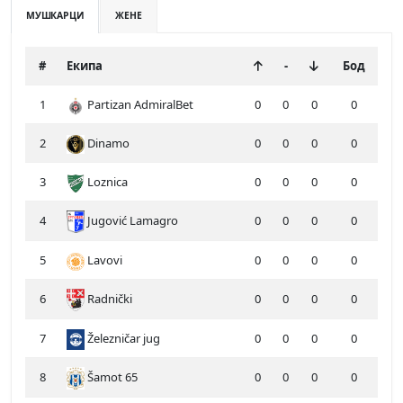
МУШКАРЦИ
ЖЕНЕ
#
Екипа
-
Бод
1
Partizan AdmiralBet
0
0
0
0
2
Dinamo
0
0
0
0
3
Loznica
0
0
0
0
4
Jugović Lamagro
0
0
0
0
5
Lavovi
0
0
0
0
6
Radnički
0
0
0
0
7
Železničar jug
0
0
0
0
8
Šamot 65
0
0
0
0