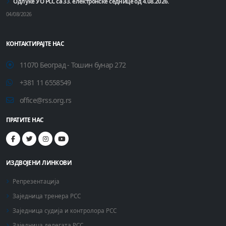
Одлуке УО РСС са 33. електронске седнице од 4.08.2026.
04/08/2026
КОНТАКТИРАЈТЕ НАС
11070 Београд - Тошин бунар 272
+381 11 6558549
office@rss.org.rs
ПРАТИТЕ НАС
ИЗДВОЈЕНИ ЛИНКОВИ
Репрезентација
Заједница тренера РСС
Заједница судија и контролора РСС
Заједница делегата РСС