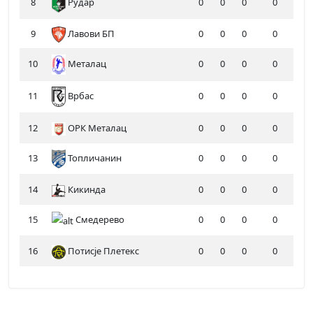
8
Рудар
0
0
0
0
9
Лавови БП
0
0
0
0
10
Металац
0
0
0
0
11
0
0
0
0
Врбас
12
ОРК Металац
0
0
0
0
13
Топличанин
0
0
0
0
14
Кикинда
0
0
0
0
15
Смедерево
0
0
0
0
16
Потисје Плетекс
0
0
0
0