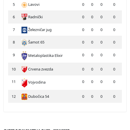
5
Lavovi
0
0
0
0
6
Radnički
0
0
0
0
7
Železničar jug
0
0
0
0
8
Šamot 65
0
0
0
0
9
0
0
0
0
Metaloplastika Elixir
10
Crvena zvezda
0
0
0
0
11
0
0
0
0
Vojvodina
12
Dubočica 54
0
0
0
0