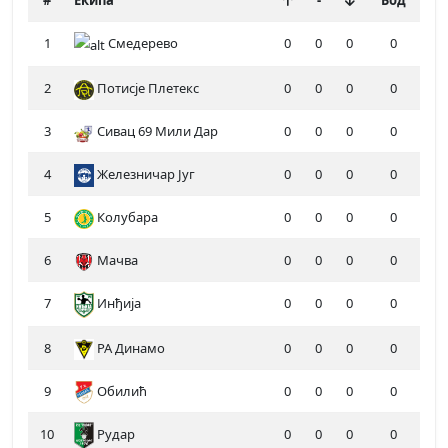
#
Екипа
-
Бод
1
Смедерево
0
0
0
0
2
Потисје Плетекс
0
0
0
0
3
Сивац 69 Мили Дар
0
0
0
0
4
Железничар Југ
0
0
0
0
5
Колубара
0
0
0
0
6
Мачва
0
0
0
0
7
Инђија
0
0
0
0
8
РА Динамо
0
0
0
0
9
Обилић
0
0
0
0
10
Рудар
0
0
0
0