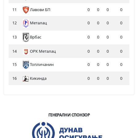
11
Лавови БП
0
0
0
0
12
Металац
0
0
0
0
13
0
0
0
0
Врбас
14
ОРК Металац
0
0
0
0
15
Топличанин
0
0
0
0
16
Кикинда
0
0
0
0
ГЕНЕРАЛНИ СПОНЗОР