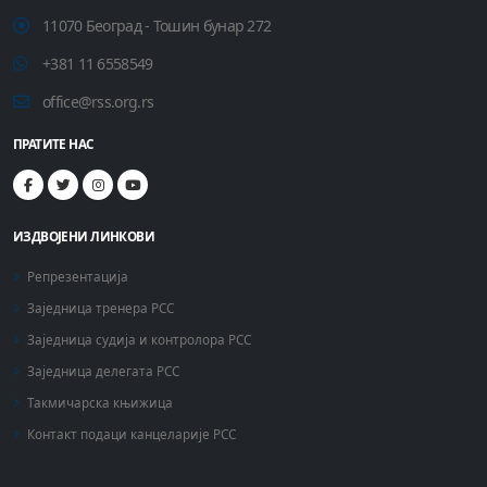
11070 Београд - Тошин бунар 272
+381 11 6558549
office@rss.org.rs
ПРАТИТЕ НАС
ИЗДВОЈЕНИ ЛИНКОВИ
Репрезентација
Заједница тренера РСС
Заједница судија и контролора РСС
Заједница делегата РСС
Такмичарска књижица
Контакт подаци канцеларије РСС