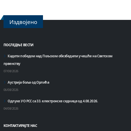
Издвојено
ПОСЛЕДЊЕ ВЕСТИ
Кадети победом над Пољском обезбедили учешће на Светском
првенству
07/08/2026
Аустрија боља од Орлића
06/08/2026
Одлуке УО РСС са 33. електронске седнице од 4.08.2026.
04/08/2026
КОНТАКТИРАЈТЕ НАС