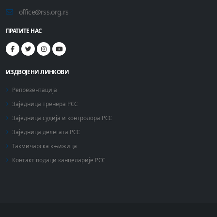
office@rss.org.rs
ПРАТИТЕ НАС
ИЗДВОЈЕНИ ЛИНКОВИ
Репрезентација
Заједница тренера РСС
Заједница судија и контролора РСС
Заједница делегата РСС
Такмичарска књижица
Контакт подаци канцеларије РСС