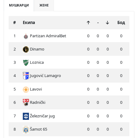
МУШКАРЦИ
ЖЕНЕ
#
Екипа
-
Бод
1
Partizan AdmiralBet
0
0
0
0
2
Dinamo
0
0
0
0
3
Loznica
0
0
0
0
4
Jugović Lamagro
0
0
0
0
5
Lavovi
0
0
0
0
6
Radnički
0
0
0
0
7
Železničar jug
0
0
0
0
8
Šamot 65
0
0
0
0