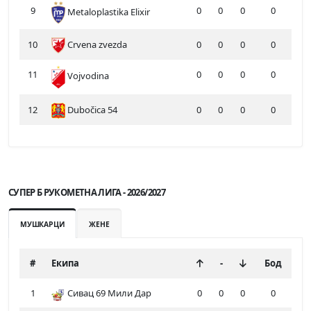
9
0
0
0
0
Metaloplastika Elixir
10
Crvena zvezda
0
0
0
0
11
0
0
0
0
Vojvodina
12
Dubočica 54
0
0
0
0
СУПЕР Б РУКОМЕТНА ЛИГА - 2026/2027
МУШКАРЦИ
ЖЕНЕ
#
Екипа
-
Бод
1
Сивац 69 Мили Дар
0
0
0
0