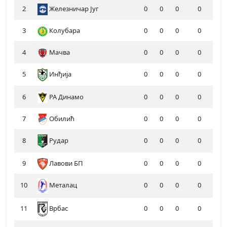
2
Железничар Југ
0
0
0
0
3
Колубара
0
0
0
0
4
Мачва
0
0
0
0
5
Инђија
0
0
0
0
6
РА Динамо
0
0
0
0
7
Обилић
0
0
0
0
8
Рудар
0
0
0
0
9
Лавови БП
0
0
0
0
10
Металац
0
0
0
0
11
0
0
0
0
Врбас