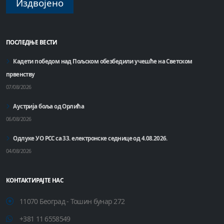
Издвојено
ПОСЛЕДЊЕ ВЕСТИ
Кадети победом над Пољском обезбедили учешће на Светском
првенству
07/08/2026
Аустрија боља од Орлића
06/08/2026
Одлуке УО РСС са 33. електронске седнице од 4.08.2026.
04/08/2026
КОНТАКТИРАЈТЕ НАС
11070 Београд - Тошин бунар 272
+381 11 6558549