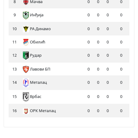
8
Мачва
0
0
0
0
9
Инђија
0
0
0
0
10
РА Динамо
0
0
0
0
11
Обилић
0
0
0
0
12
Рудар
0
0
0
0
13
Лавови БП
0
0
0
0
14
Металац
0
0
0
0
15
0
0
0
0
Врбас
16
ОРК Металац
0
0
0
0