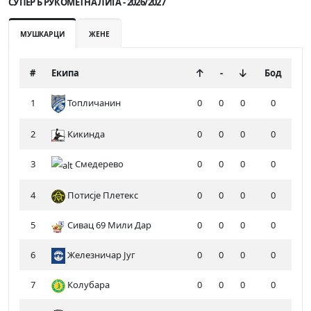
СУПЕР Б РУКОМЕТНА ЛИГА - 2026/2027
МУШКАРЦИ
ЖЕНЕ
#
Екипа
-
Бод
1
Топличанин
0
0
0
0
2
Кикинда
0
0
0
0
3
Смедерево
0
0
0
0
4
Потисје Плетекс
0
0
0
0
5
Сивац 69 Мили Дар
0
0
0
0
6
Железничар Југ
0
0
0
0
7
Колубара
0
0
0
0