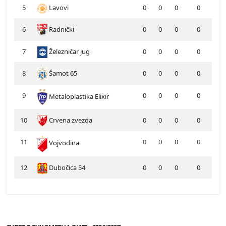
5
Lavovi
0
0
0
0
6
Radnički
0
0
0
0
7
Železničar jug
0
0
0
0
8
Šamot 65
0
0
0
0
9
0
0
0
0
Metaloplastika Elixir
10
Crvena zvezda
0
0
0
0
11
0
0
0
0
Vojvodina
12
Dubočica 54
0
0
0
0