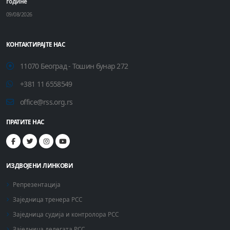
године
09/08/2026
КОНТАКТИРАЈТЕ НАС
11070 Београд - Тошин бунар 272
+381 11 6558549
office@rss.org.rs
ПРАТИТЕ НАС
ИЗДВОЈЕНИ ЛИНКОВИ
Репрезентација
Заједница тренера РСС
Заједница судија и контролора РСС
Заједница делегата РСС