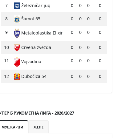
7
Železničar jug
0
0
0
0
8
Šamot 65
0
0
0
0
9
0
0
0
0
Metaloplastika Elixir
10
Crvena zvezda
0
0
0
0
11
0
0
0
0
Vojvodina
12
Dubočica 54
0
0
0
0
УПЕР Б РУКОМЕТНА ЛИГА - 2026/2027
МУШКАРЦИ
ЖЕНЕ