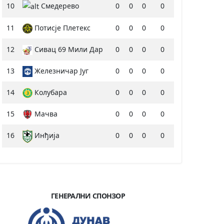
10
Смедерево
0
0
0
0
11
Потисје Плетекс
0
0
0
0
12
Сивац 69 Мили Дар
0
0
0
0
13
Железничар Југ
0
0
0
0
14
Колубара
0
0
0
0
15
Мачва
0
0
0
0
16
Инђија
0
0
0
0
ГЕНЕРАЛНИ СПОНЗОР