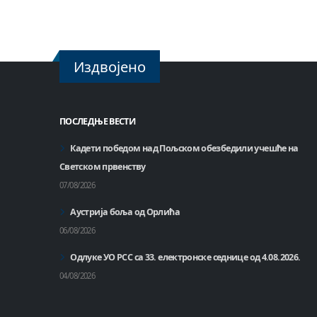
Издвојено
ПОСЛЕДЊЕ ВЕСТИ
Кадети победом над Пољском обезбедили учешће на
Светском првенству
07/08/2026
Аустрија боља од Орлића
06/08/2026
Одлуке УО РСС са 33. електронске седнице од 4.08.2026.
04/08/2026