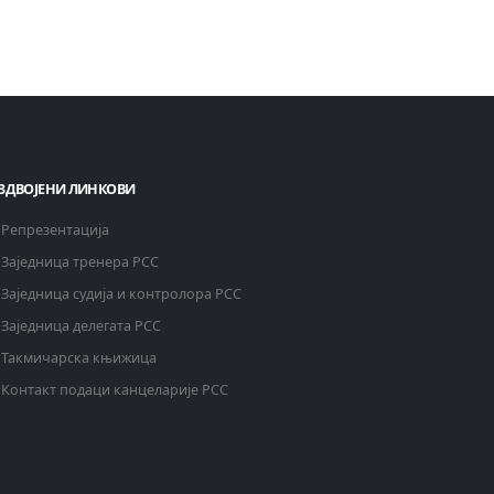
ЗДВОЈЕНИ ЛИНКОВИ
Репрезентација
Заједница тренера РСС
Заједница судија и контролора РСС
Заједница делегата РСС
Такмичарска књижица
Контакт подаци канцеларије РСС