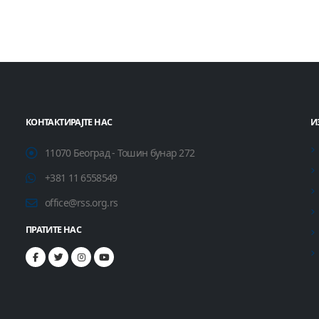
КОНТАКТИРАЈТЕ НАС
И
11070 Београд - Тошин бунар 272
+381 11 6558549
office@rss.org.rs
ПРАТИТЕ НАС