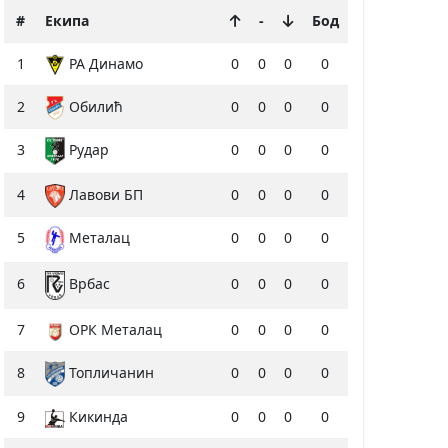
#
Екипа
-
Бод
1
РА Динамо
0
0
0
0
2
Обилић
0
0
0
0
3
Рудар
0
0
0
0
4
Лавови БП
0
0
0
0
5
0
0
0
0
Металац
6
0
0
0
0
Врбас
7
ОРК Металац
0
0
0
0
8
Топличанин
0
0
0
0
9
Кикинда
0
0
0
0