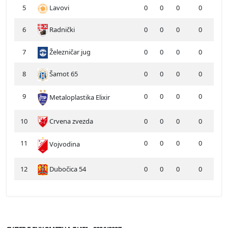
5
Lavovi
0
0
0
0
6
Radnički
0
0
0
0
7
Železničar jug
0
0
0
0
8
Šamot 65
0
0
0
0
9
0
0
0
0
Metaloplastika Elixir
10
Crvena zvezda
0
0
0
0
11
0
0
0
0
Vojvodina
12
Dubočica 54
0
0
0
0