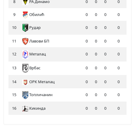
8
РА Динамо
0
0
0
0
9
Обилић
0
0
0
0
10
Рудар
0
0
0
0
11
Лавови БП
0
0
0
0
12
Металац
0
0
0
0
13
0
0
0
0
Врбас
14
ОРК Металац
0
0
0
0
15
Топличанин
0
0
0
0
16
Кикинда
0
0
0
0