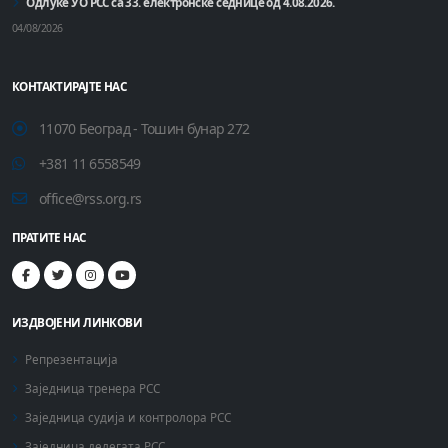
Одлуке УО РСС са 33. електронске седнице од 4.08.2026.
04/08/2026
КОНТАКТИРАЈТЕ НАС
11070 Београд - Тошин бунар 272
+381 11 6558549
office@rss.org.rs
ПРАТИТЕ НАС
ИЗДВОЈЕНИ ЛИНКОВИ
Репрезентација
Заједница тренера РСС
Заједница судија и контролора РСС
Заједница делегата РСС