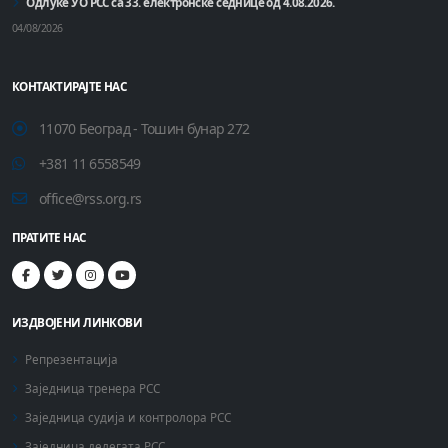
Одлуке УО РСС са 33. електронске седнице од 4.08.2026.
04/08/2026
КОНТАКТИРАЈТЕ НАС
11070 Београд - Тошин бунар 272
+381 11 6558549
office@rss.org.rs
ПРАТИТЕ НАС
ИЗДВОЈЕНИ ЛИНКОВИ
Репрезентација
Заједница тренера РСС
Заједница судија и контролора РСС
Заједница делегата РСС