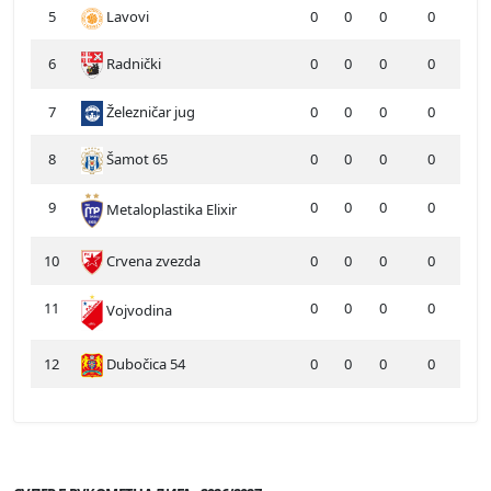
5
Lavovi
0
0
0
0
6
Radnički
0
0
0
0
7
Železničar jug
0
0
0
0
8
Šamot 65
0
0
0
0
9
0
0
0
0
Metaloplastika Elixir
10
Crvena zvezda
0
0
0
0
11
0
0
0
0
Vojvodina
12
Dubočica 54
0
0
0
0