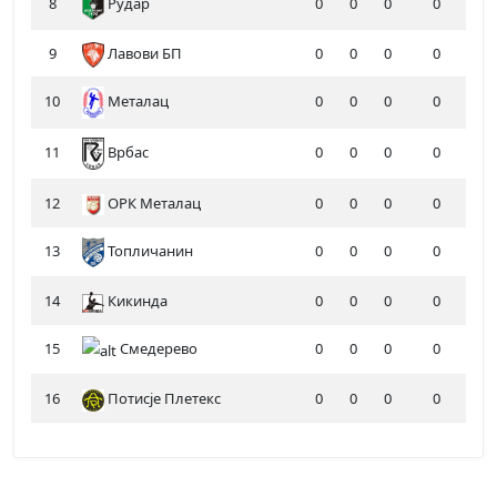
8
Рудар
0
0
0
0
9
Лавови БП
0
0
0
0
10
Металац
0
0
0
0
11
0
0
0
0
Врбас
12
ОРК Металац
0
0
0
0
13
Топличанин
0
0
0
0
14
Кикинда
0
0
0
0
15
Смедерево
0
0
0
0
16
Потисје Плетекс
0
0
0
0