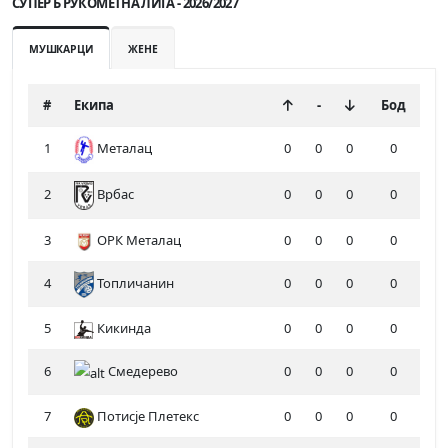
СУПЕР Б РУКОМЕТНА ЛИГА - 2026/2027
МУШКАРЦИ
ЖЕНЕ
#
Екипа
-
Бод
1
Металац
0
0
0
0
2
0
0
0
0
Врбас
3
ОРК Металац
0
0
0
0
4
Топличанин
0
0
0
0
5
Кикинда
0
0
0
0
6
Смедерево
0
0
0
0
7
Потисје Плетекс
0
0
0
0