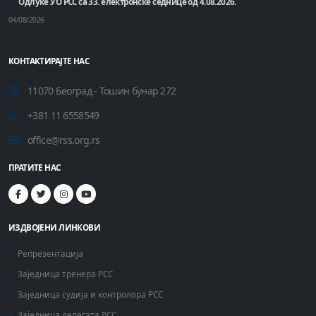
Одлуке УО РСС са 33. електронске седнице од 4.08.2026.
04/08/2026
КОНТАКТИРАЈТЕ НАС
11070 Београд - Тошин бунар 272
+381 11 6558549
office@rss.org.rs
ПРАТИТЕ НАС
ИЗДВОЈЕНИ ЛИНКОВИ
Репрезентација
Заједница тренера РСС
Заједница судија и контролора РСС
Заједница делегата РСС