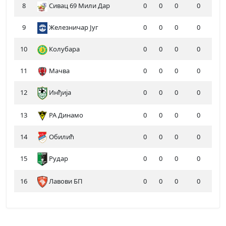
8
Сивац 69 Мили Дар
0
0
0
0
9
Железничар Југ
0
0
0
0
10
Колубара
0
0
0
0
11
Мачва
0
0
0
0
12
Инђија
0
0
0
0
13
РА Динамо
0
0
0
0
14
Обилић
0
0
0
0
15
Рудар
0
0
0
0
16
Лавови БП
0
0
0
0