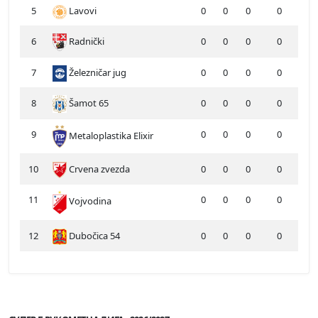
5
Lavovi
0
0
0
0
6
Radnički
0
0
0
0
7
Železničar jug
0
0
0
0
8
Šamot 65
0
0
0
0
9
0
0
0
0
Metaloplastika Elixir
10
Crvena zvezda
0
0
0
0
11
0
0
0
0
Vojvodina
12
Dubočica 54
0
0
0
0