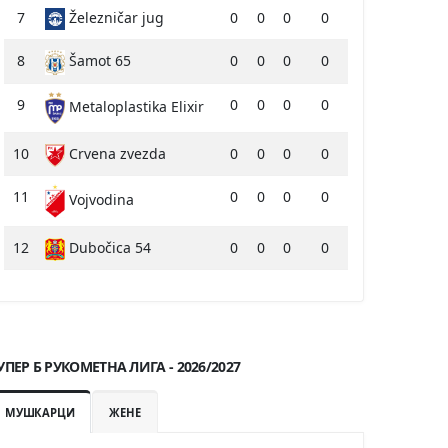
7
Železničar jug
0
0
0
0
8
Šamot 65
0
0
0
0
9
0
0
0
0
Metaloplastika Elixir
10
Crvena zvezda
0
0
0
0
11
0
0
0
0
Vojvodina
12
Dubočica 54
0
0
0
0
УПЕР Б РУКОМЕТНА ЛИГА - 2026/2027
МУШКАРЦИ
ЖЕНЕ