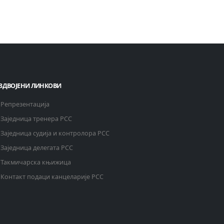
ЗДВОЈЕНИ ЛИНКОВИ
Репрезентација
Заједница тренера РСС
Заједница судија и контролора РСС
Заједница делегата РСС
Такмичарска књижица
Контакт подаци канцеларије РСС