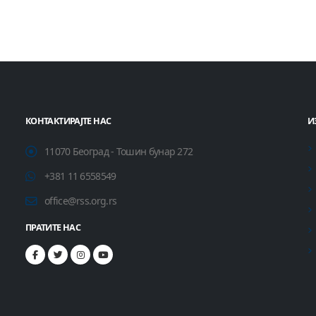
КОНТАКТИРАЈТЕ НАС
И
11070 Београд - Тошин бунар 272
+381 11 6558549
office@rss.org.rs
ПРАТИТЕ НАС