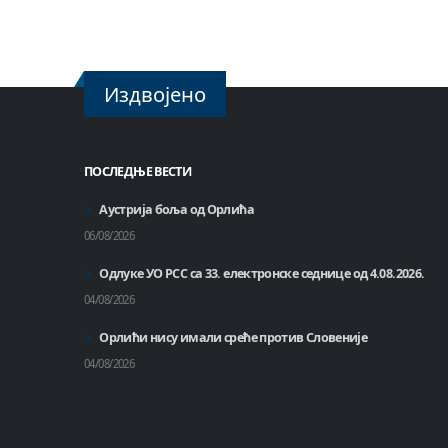
Издвојено
ПОСЛЕДЊЕ ВЕСТИ
Аустрија боља од Орлића
06/08/2026
Одлуке УО РСС са 33. електронске седнице од 4.08.2026.
04/08/2026
Орлићи нису имали среће против Словеније
04/08/2026