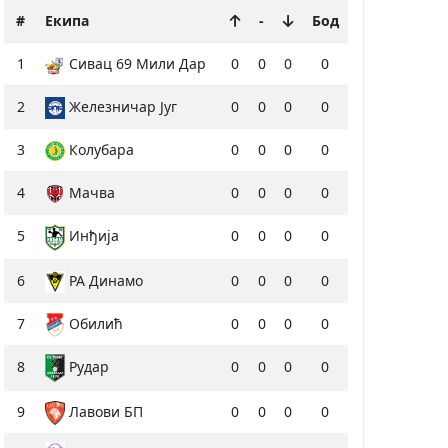
#
Екипа
-
Бод
1
Сивац 69 Мили Дар
0
0
0
0
2
Железничар Југ
0
0
0
0
3
Колубара
0
0
0
0
4
Мачва
0
0
0
0
5
Инђија
0
0
0
0
6
РА Динамо
0
0
0
0
7
Обилић
0
0
0
0
8
Рудар
0
0
0
0
9
Лавови БП
0
0
0
0