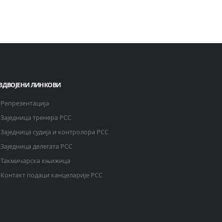
ЗДВОЈЕНИ ЛИНКОВИ
Репрезентација
Заједница тренера РСС
Заједница судија и контролора РСС
Заједница делегата РСС
Такмичарска књижица
Контакт подаци канцеларије РСС