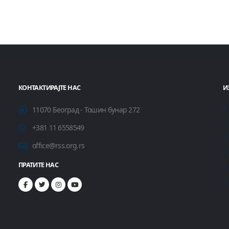
КОНТАКТИРАЈТЕ НАС
И
11070 Београд - Тошин бунар 272
+381 11 6558549
office@rss.org.rs
ПРАТИТЕ НАС