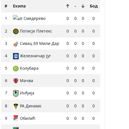
#
Екипа
-
Бод
1
Смедерево
0
0
0
0
2
Потисје Плетекс
0
0
0
0
3
Сивац 69 Мили Дар
0
0
0
0
4
Железничар Југ
0
0
0
0
5
Колубара
0
0
0
0
6
Мачва
0
0
0
0
7
Инђија
0
0
0
0
8
РА Динамо
0
0
0
0
9
Обилић
0
0
0
0