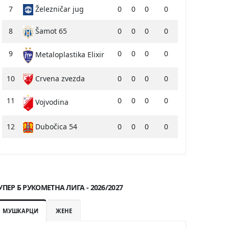
7
Železničar jug
0
0
0
0
8
Šamot 65
0
0
0
0
9
0
0
0
0
Metaloplastika Elixir
10
Crvena zvezda
0
0
0
0
11
0
0
0
0
Vojvodina
12
Dubočica 54
0
0
0
0
УПЕР Б РУКОМЕТНА ЛИГА - 2026/2027
МУШКАРЦИ
ЖЕНЕ