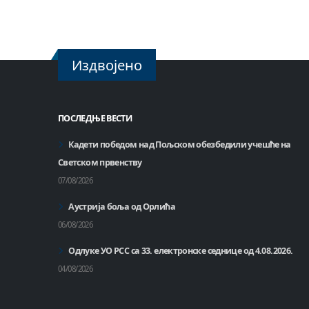
Издвојено
ПОСЛЕДЊЕ ВЕСТИ
Кадети победом над Пољском обезбедили учешће на
Светском првенству
07/08/2026
Аустрија боља од Орлића
06/08/2026
Одлуке УО РСС са 33. електронске седнице од 4.08.2026.
04/08/2026